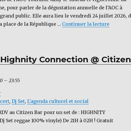
e, pour parler de la dégustation annuelle de l’AOC à
grand public. Elle aura lieu le vendredi 24 juillet 2026, 
de « [IN
la place de la République …
Continuer la lecture
 Highnity Connection @ Citizen
00
–
23:55
r
cert
,
Dj Set
,
L'agenda culturel et social
, RDV au Citizen Bar pour un set de : HIGHNITY
 Set reggae 100% vinyle) De 21H à 02H ! Gratuit