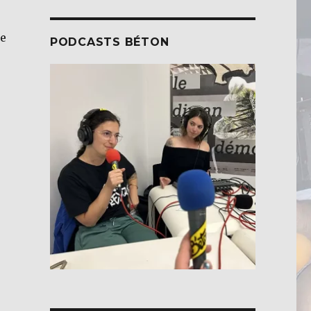
de
PODCASTS BÉTON
TERVIEW] Syndicat des vins de l’AOC Touraine Azay-le-R