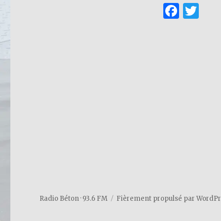
F
T
a
w
c
it
e
te
b
r
o
o
k
Radio Béton · 93.6 FM
Fièrement propulsé par WordP