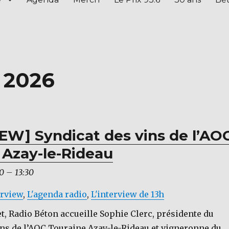
t 2026
EW] Syndicat des vins de l’AO
 Azay-le-Rideau
00
–
13:30
erview
,
L'agenda radio
,
L'interview de 13h
let, Radio Béton accueille Sophie Clerc, présidente du
ins de l’AOC Touraine Azay-le-Rideau et vigneronne du