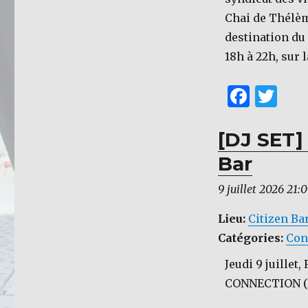
Chai de Thélèm
destination du 
18h à 22h, sur 
F
T
a
w
c
it
[DJ SET]
e
te
Bar
b
r
9 juillet 2026 21:
o
Lieu:
Citizen Ba
o
Catégories:
Con
k
Jeudi 9 juillet
CONNECTION (Dj