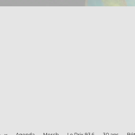
e
Agenda
Merch
Le Prix 93.6
30 ans
Bét