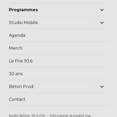
ouvrir
Programmes
le
sous-
menu
ouvrir
Studio Mobile
le
sous-
menu
Agenda
Merch
Le Prix 93.6
30 ans
ouvrir
Béton Prod.
le
sous-
menu
Contact
Radio Béton · 93.6 FM
Fièrement propulsé par