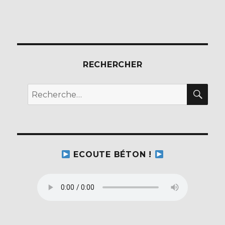
RECHERCHER
REC
Recherche
pour :
ECOUTE BÉTON !