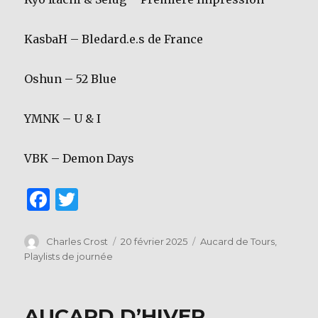
KasbaH – Bledard.e.s de France
Oshun – 52 Blue
YMNK – U & I
VBK – Demon Days
F
T
a
w
c
it
Auteur
Publié
Catégories
Charles Crost
20 février 2025
Aucard de Tours
,
le
Playlists de journée
e
te
b
r
o
AUCARD D’HIVER,