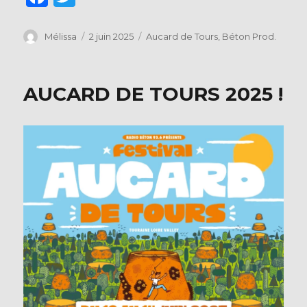
a
w
c
it
Auteur
Publié
Catégories
Mélissa
2 juin 2025
Aucard de Tours
,
Béton Prod.
le
e
te
b
r
AUCARD DE TOURS 2025 !
o
o
k