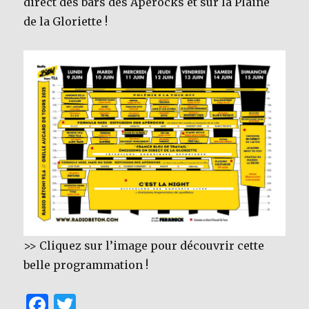
direct des bars des Apérocks et sur la Plaine
de la Gloriette !
>> Cliquez sur l’image pour découvrir cette
belle programmation !
F
T