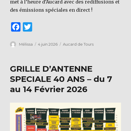
met à l’heure d’Aucard avec des rediffusions et
des émissions spéciales en direct !
F
T
a
w
c
it
Auteur
Publié
Catégories
Mélissa
4 juin 2026
Aucard de Tours
le
e
te
b
r
GRILLE D’ANTENNE
o
SPECIALE 40 ANS – du 7
o
au 14 Février 2026
k