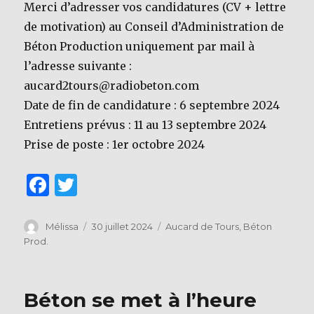
Merci d’adresser vos candidatures (CV + lettre
de motivation) au Conseil d’Administration de
Béton Production uniquement par mail à
l’adresse suivante :
aucard2tours@radiobeton.com
Date de fin de candidature : 6 septembre 2024
Entretiens prévus : 11 au 13 septembre 2024
Prise de poste : 1er octobre 2024
F
T
a
w
c
it
Auteur
Publié
Catégories
Mélissa
30 juillet 2024
Aucard de Tours
,
Béton
le
Prod.
e
te
b
r
o
Béton se met à l’heure