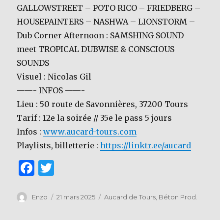
GALLOWSTREET – POTO RICO – FRIEDBERG –
HOUSEPAINTERS – NASHWA – LIONSTORM –
Dub Corner Afternoon : SAMSHING SOUND
meet TROPICAL DUBWISE & CONSCIOUS
SOUNDS
Visuel : Nicolas Gil
——- INFOS ——-
Lieu : 50 route de Savonnières, 37200 Tours
Tarif : 12e la soirée // 35e le pass 5 jours
Infos :
www.aucard-tours.com
Playlists, billetterie :
https://linktr.ee/aucard
F
T
a
w
c
it
Auteur
Publié
Catégories
Enzo
21 mars 2025
Aucard de Tours
,
Béton Prod.
le
e
te