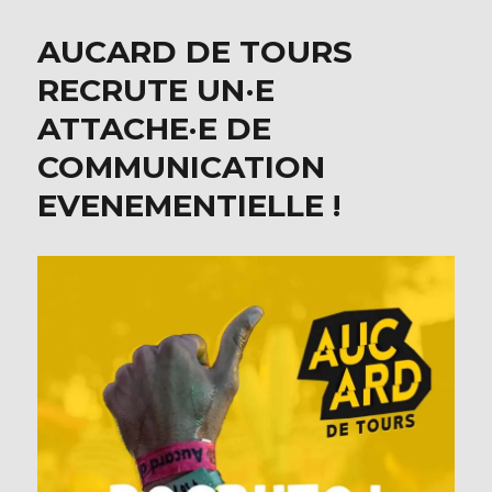
e
te
b
r
AUCARD DE TOURS
o
RECRUTE UN·E
o
ATTACHE·E DE
k
COMMUNICATION
EVENEMENTIELLE !