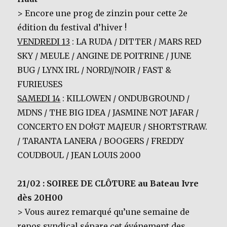
> Encore une prog de zinzin pour cette 2e
édition du festival d’hiver !
VENDREDI 13
: LA RUDA / DITTER / MARS RED
SKY / MEULE / ANGINE DE POITRINE / JUNE
BUG / LYNX IRL / NORD//NOIR / FAST &
FURIEUSES
SAMEDI 14
: KILLOWEN / ONDUBGROUND /
MDNS / THE BIG IDEA / JASMINE NOT JAFAR /
CONCERTO EN DO!GT MAJEUR / SHORTSTRAW.
/ TARANTA LANERA / BOOGERS / FREDDY
COUDBOUL / JEAN LOUIS 2000
21/02 : SOIREE DE CLÔTURE au Bateau Ivre
dès 20H00
> Vous aurez remarqué qu’une semaine de
repos syndical sépare cet événement des