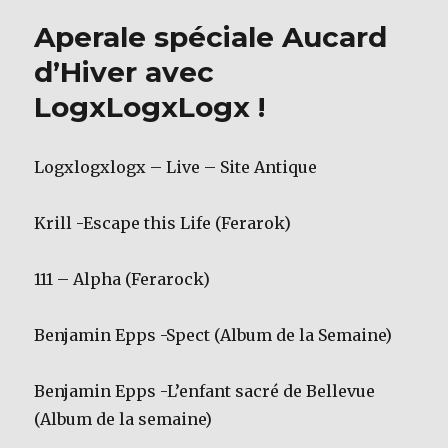
b
r
Aperale spéciale Aucard
o
d’Hiver avec
o
LogxLogxLogx !
k
Logxlogxlogx – Live – Site Antique
Krill -Escape this Life (Ferarok)
111 – Alpha (Ferarock)
Benjamin Epps -Spect (Album de la Semaine)
Benjamin Epps -L’enfant sacré de Bellevue
(Album de la semaine)