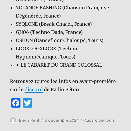
YOLANDE BASHING (Chanson Française
Dégénérée, France)
SYQLONE (Break Chaabi, France)
GJ106 (Techno Dada, France)
OSHUN (Dancefloor Chaloupé, Tours)
LOGXLOGXLOGX (Techno
Hypnomécanique, Tours)
+ LE CABARET DU GRAND COLOSSAL
Retrouvez toutes les infos en avant-première
sur le
discord
de Radio Béton
F
T
a
w
c
it
Auteur
Publié
Catégories
Elena Kent
3 décembre 2024
Aucard de Tours
le