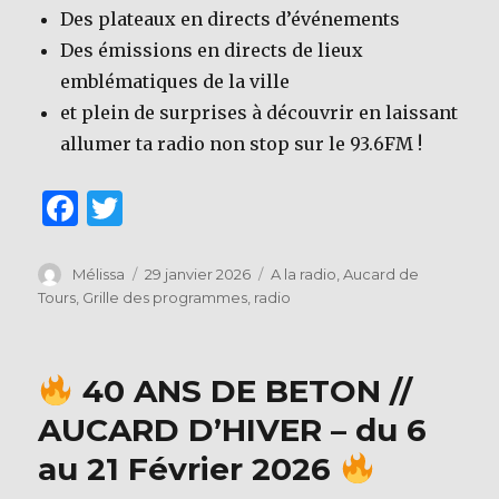
Des plateaux en directs d’événements
Des émissions en directs de lieux
emblématiques de la ville
et plein de surprises à découvrir en laissant
allumer ta radio non stop sur le 93.6FM !
F
T
a
w
c
it
Auteur
Publié
Catégories
Mélissa
29 janvier 2026
A la radio
,
Aucard de
le
Tours
,
Grille des programmes
,
radio
e
te
b
r
o
40 ANS DE BETON //
o
AUCARD D’HIVER – du 6
k
au 21 Février 2026