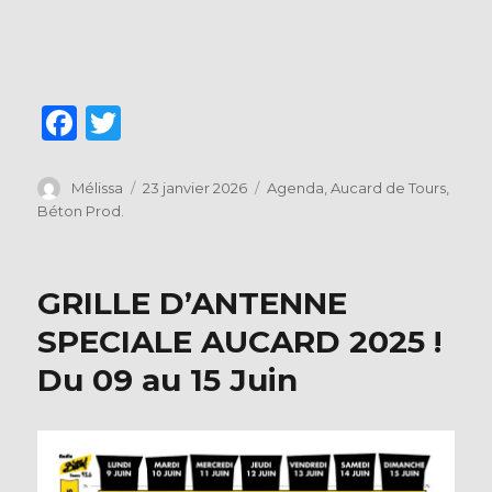
F
T
a
w
c
it
Auteur
Publié
Catégories
Mélissa
23 janvier 2026
Agenda
,
Aucard de Tours
,
le
Béton Prod.
e
te
b
r
o
GRILLE D’ANTENNE
o
SPECIALE AUCARD 2025 !
k
Du 09 au 15 Juin