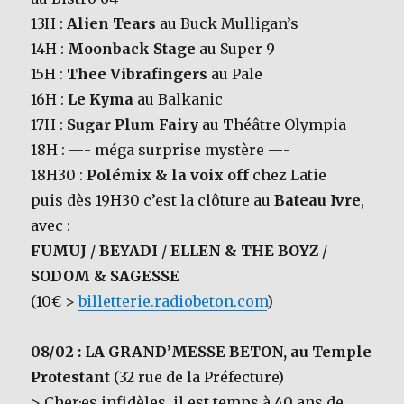
13H :
Alien Tears
au Buck Mulligan’s
14H :
Moonback Stage
au Super 9
15H :
Thee Vibrafingers
au Pale
16H :
Le Kyma
au Balkanic
17H :
Sugar Plum Fairy
au Théâtre Olympia
18H : —- méga surprise mystère —-
18H30 :
Polémix & la voix off
chez Latie
puis dès 19H30 c’est la clôture au
Bateau Ivre
,
avec :
FUMUJ
/
BEYADI
/
ELLEN & THE BOYZ
/
SODOM & SAGESSE
(10€ >
billetterie.radiobeton.com
)
08/02 : LA GRAND’MESSE BETON, au Temple
Protestant
(32 rue de la Préfecture)
> Cher·es infidèles, il est temps à 40 ans de