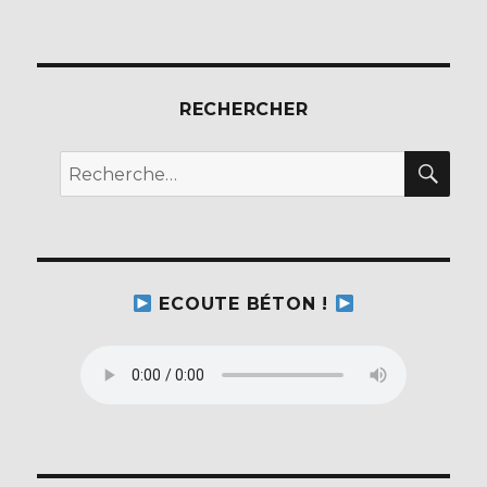
RECHERCHER
REC
Recherche
pour :
ECOUTE BÉTON !