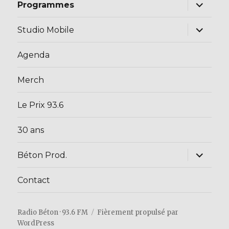
ouvrir
Programmes
le
sous-
menu
ouvrir
Studio Mobile
le
sous-
menu
Agenda
Merch
Le Prix 93.6
30 ans
ouvrir
Béton Prod.
le
sous-
menu
Contact
Radio Béton · 93.6 FM
Fièrement propulsé par
WordPress