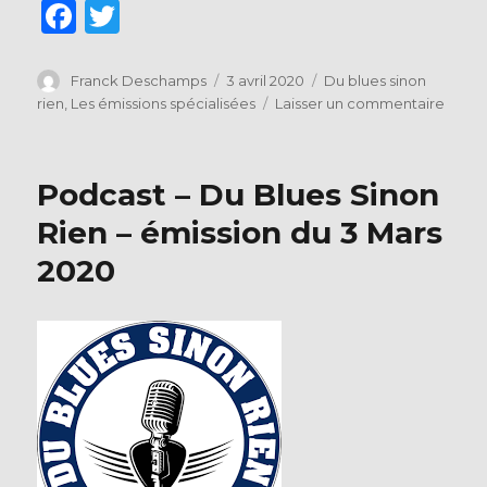
F
T
a
w
c
it
Auteur
Publié
Catégories
Franck Deschamps
3 avril 2020
Du blues sinon
le
sur
rien
,
Les émissions spécialisées
Laisser un commentaire
e
te
Focus
b
r
autou
du
o
Podcast – Du Blues Sinon
Blues
o
de
Rien – émission du 3 Mars
la
k
2020
scèn
toura
(Brun
Bouss