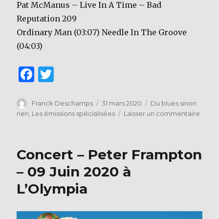
Pat McManus – Live In A Time – Bad
Reputation 209
Ordinary Man (03:07) Needle In The Groove
(04:03)
F
T
a
w
c
it
Auteur
Publié
Catégories
Franck Deschamps
31 mars 2020
Du blues sinon
le
sur
rien
,
Les émissions spécialisées
Laisser un commentaire
e
te
Podca
b
r
–
Du
o
Concert – Peter Frampton
Blues
o
Sinon
– 09 Juin 2020 à
Rien
k
L’Olympia
–
émiss
du
3