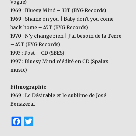
Vogue)
1969 : Bluesy Mind – 33T (BYG Records)
1969 : Shame on you | Baby don’t you come
back home – 45T (BYG Records)
1970 : N’y change rien | J’ai besoin de la Terre
– 45T (BYG Records)
1993 : Post – CD (SBES)
1997 : Bluesy Mind réédité en CD (Spalax
music)
Filmographie
1969 : Le Désirable et le sublime de José
Benazeraf
F
T
a
w