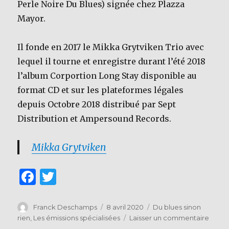
Perle Noire Du Blues) signée chez Plazza
Mayor.
Il fonde en 2017 le Mikka Grytviken Trio avec
lequel il tourne et enregistre durant l’été 2018
l’album Corportion Long Stay disponible au
format CD et sur les plateformes légales
depuis Octobre 2018 distribué par Sept
Distribution et Ampersound Records.
Mikka Grytviken
F
T
a
w
c
it
Auteur
Publié
Catégories
Franck Deschamps
8 avril 2020
Du blues sinon
le
sur
rien
,
Les émissions spécialisées
Laisser un commentaire
e
te
Focus