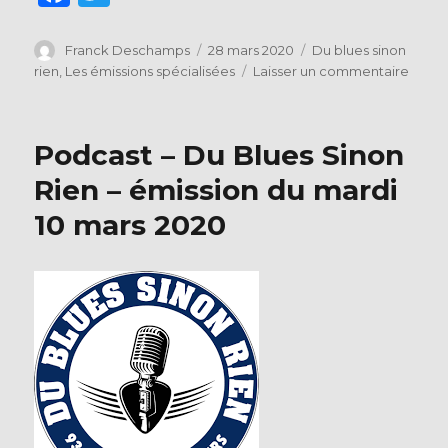
a
w
c
it
Auteur
Publié
Catégories
Franck Deschamps
28 mars 2020
Du blues sinon
le
sur
rien
,
Les émissions spécialisées
Laisser un commentaire
e
te
En
b
r
Kiosq
–
o
Podcast – Du Blues Sinon
Blues
o
Maga
Rien – émission du mardi
N°
k
10 mars 2020
96