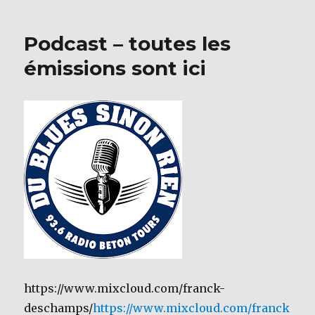
b
r
autou
du
o
Podcast – toutes les
Blues
o
de
émissions sont ici
la
k
scèn
toura
(Mikk
Grytv
https://www.mixcloud.com/franck-
deschamps/
https://www.mixcloud.com/franck