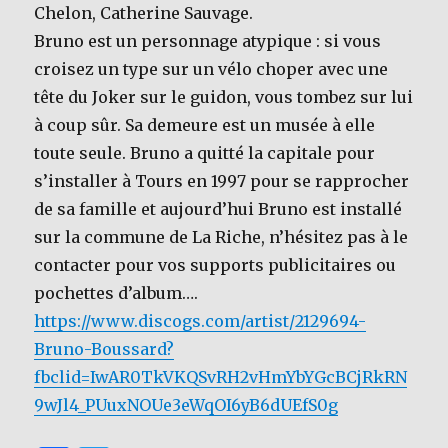
Chelon, Catherine Sauvage.
Bruno est un personnage atypique : si vous
croisez un type sur un vélo choper avec une
tête du Joker sur le guidon, vous tombez sur lui
à coup sûr. Sa demeure est un musée à elle
toute seule. Bruno a quitté la capitale pour
s’installer à Tours en 1997 pour se rapprocher
de sa famille et aujourd’hui Bruno est installé
sur la commune de La Riche, n’hésitez pas à le
contacter pour vos supports publicitaires ou
pochettes d’album….
https://www.discogs.com/artist/2129694-
Bruno-Boussard?
fbclid=IwAR0TkVKQSvRH2vHmYbYGcBCjRkRN
9wJl4_PUuxNOUe3eWqOI6yB6dUEfS0g