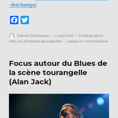
-deschamps/
F
T
a
w
c
it
Auteur
Publié
Catégories
Franck Deschamps
4 avril 2020
Du blues sinon
le
sur
rien
,
Les émissions spécialisées
Laisser un commentaire
e
te
Podca
b
r
–
toute
o
Focus autour du Blues de
les
o
émiss
la scène tourangelle
sont
k
(Alan Jack)
ici