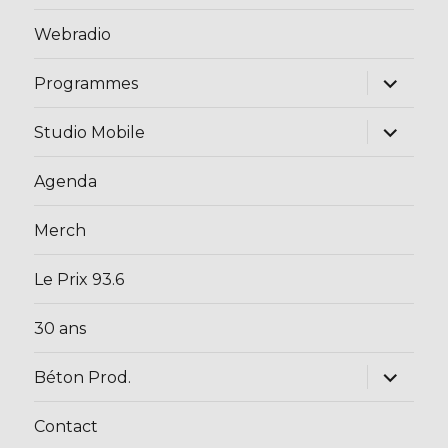
Webradio
ouvrir
Programmes
le
sous-
menu
ouvrir
Studio Mobile
le
sous-
menu
Agenda
Merch
Le Prix 93.6
30 ans
ouvrir
Béton Prod.
le
sous-
menu
Contact