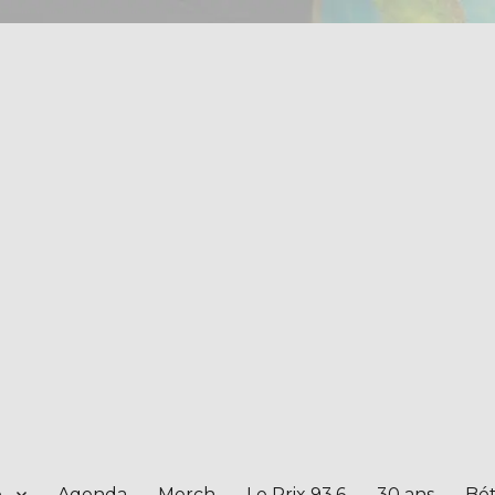
e
Agenda
Merch
Le Prix 93.6
30 ans
Bét