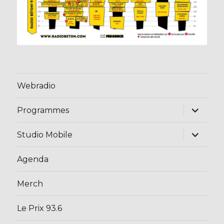
Webradio
ouvrir
Programmes
le
sous-
menu
ouvrir
Studio Mobile
le
sous-
menu
Agenda
Merch
Le Prix 93.6