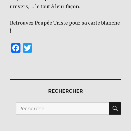
univers, … le tout à leur façon.
Retrouvez Poupée Triste pour sa carte blanche
!
F
T
a
w
c
it
e
te
b
r
RECHERCHER
o
o
REC
Recherche
k
pour :