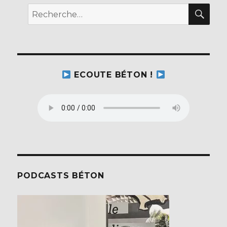
o
REC
Recherche
k
pour :
ECOUTE BÉTON !
PODCASTS BÉTON