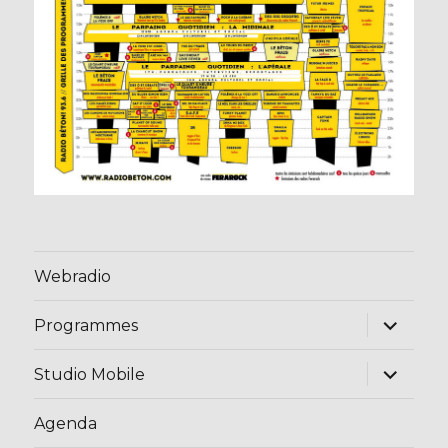
Webradio
ouvrir
Programmes
le
sous-
menu
ouvrir
Studio Mobile
le
sous-
menu
Agenda