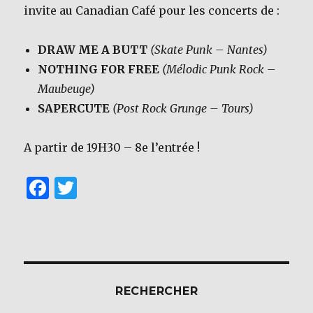
invite au Canadian Café pour les concerts de :
DRAW ME A BUTT
(Skate Punk – Nantes)
NOTHING FOR FREE
(Mélodic Punk Rock –
Maubeuge)
SAPERCUTE
(Post Rock Grunge – Tours)
A partir de 19H30 – 8e l’entrée !
F
T
a
w
c
it
e
te
b
r
RECHERCHER
o