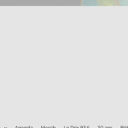
e
Agenda
Merch
Le Prix 93.6
30 ans
Bét