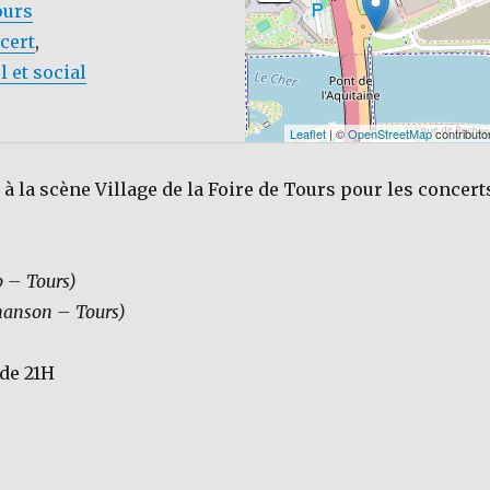
ours
cert
,
l et social
Leaflet
| ©
OpenStreetMap
contributo
 à la scène Village de la Foire de Tours pour les concert
p – Tours)
hanson – Tours)
 de 21H