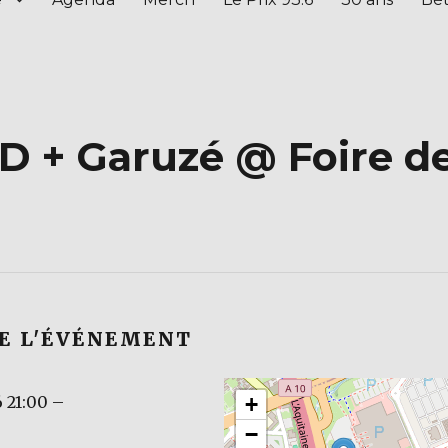
D + Garuzé @ Foire d
DE L'ÉVÉNEMENT
 21:00
–
+
−