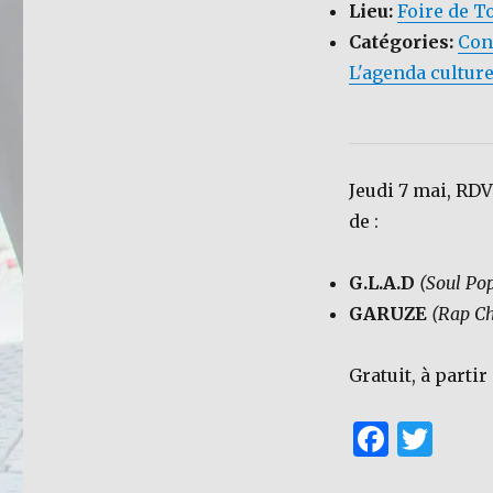
Lieu:
Foire de T
Catégories:
Con
L'agenda culture
Jeudi 7 mai, RDV
de :
G.L.A.D
(Soul Po
GARUZE
(Rap C
Gratuit, à partir
F
T
a
w