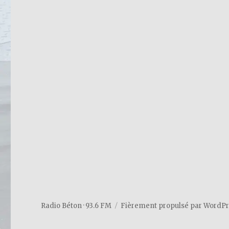
c
it
e
te
b
r
o
o
k
Radio Béton · 93.6 FM
Fièrement propulsé par WordP