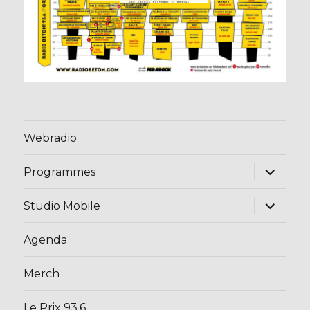
Webradio
ouvrir
Programmes
le
sous-
menu
ouvrir
Studio Mobile
le
sous-
menu
Agenda
Merch
Le Prix 93.6