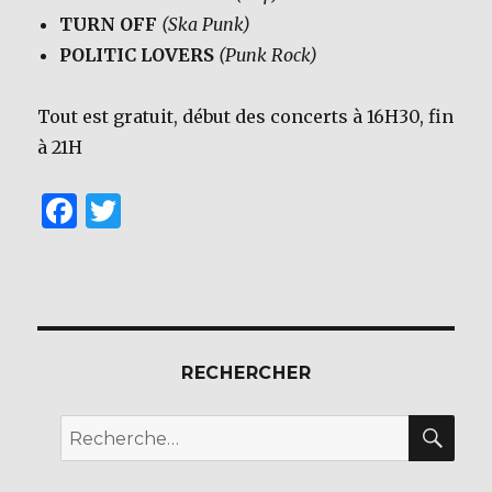
TURN OFF
(Ska Punk)
POLITIC LOVERS
(Punk Rock)
Tout est gratuit, début des concerts à 16H30, fin
à 21H
F
T
a
w
c
it
e
te
b
r
RECHERCHER
o
o
REC
Recherche
k
pour :