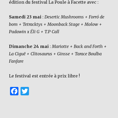
édition du festival La Poule à Facette avec :
Samedi 23 mai
:
Desertic Mushrooms + Forró de
bom + Tetracktys + Moonback Stage + Molow +
Padawin x Éli G + T.P Call
Dimanche 24 mai
:
Mariotte + Back and Forth +
La Ciguë + Clitosaurus + Ginsse + Tarace Boulba
Fanfare
Le festival est entrée à prix libre !
F
T
a
w
c
it
e
te