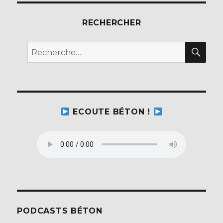
b
r
RECHERCHER
o
o
REC
Recherche
k
pour :
ECOUTE BÉTON !
PODCASTS BÉTON