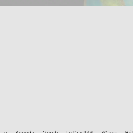
e
Agenda
Merch
Le Prix 93.6
30 ans
Bét