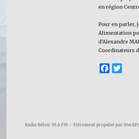
en région Centre
Pour en parler, 
Alimentation pou
d’Alexandre MAR
Coordinateurs d
F
T
a
w
c
it
e
te
b
r
o
o
Radio Béton · 93.6 FM
Fièrement propulsé par WordP
k