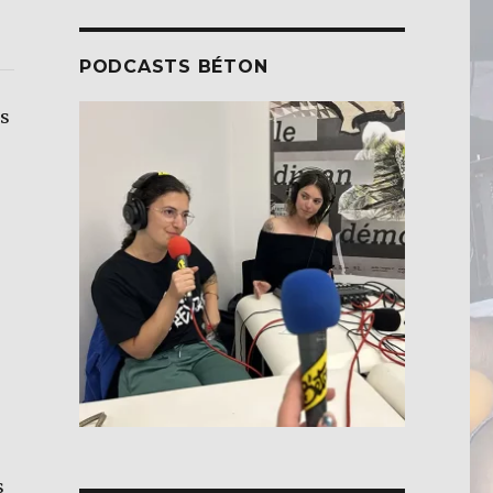
PODCASTS BÉTON
as
s
s