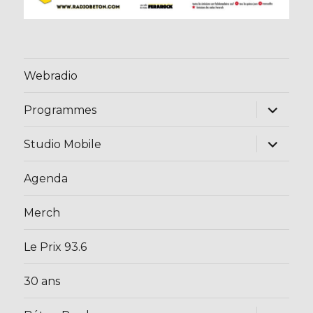
Webradio
ouvrir
Programmes
le
sous-
menu
ouvrir
Studio Mobile
le
sous-
menu
Agenda
Merch
Le Prix 93.6
30 ans
ouvrir