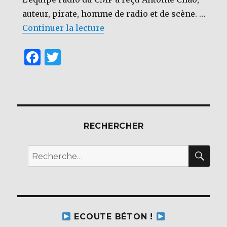
auteur, pirate, homme de radio et de scène. …
de « [EMISSION] Chez George
Continuer la lecture
F
T
a
w
c
it
e
te
b
r
RECHERCHER
o
REC
o
Recherche
k
pour :
ECOUTE BÉTON !