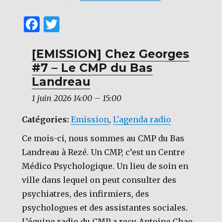
F
T
a
w
c
it
[EMISSION] Chez Georges
#7 – Le CMP du Bas
e
te
Landreau
b
r
1 juin 2026 14:00
–
15:00
o
o
Catégories:
Emission
,
L'agenda radio
k
Ce mois-ci, nous sommes au CMP du Bas
Landreau à Rezé. Un CMP, c’est un Centre
Médico Psychologique. Un lieu de soin en
ville dans lequel on peut consulter des
psychiatres, des infirmiers, des
psychologues et des assistantes sociales.
L’équipe radio du CMP a reçu Antoine Chao,