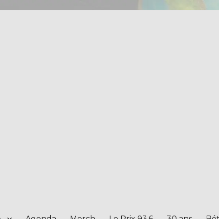
e
Agenda
Merch
Le Prix 93.6
30 ans
Bét