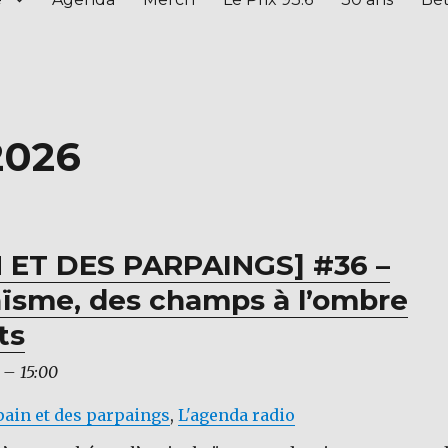
2026
 ET DES PARPAINGS] #36 –
aïsme, des champs à l’ombre
ts
–
15:00
pain et des parpaings
,
L'agenda radio