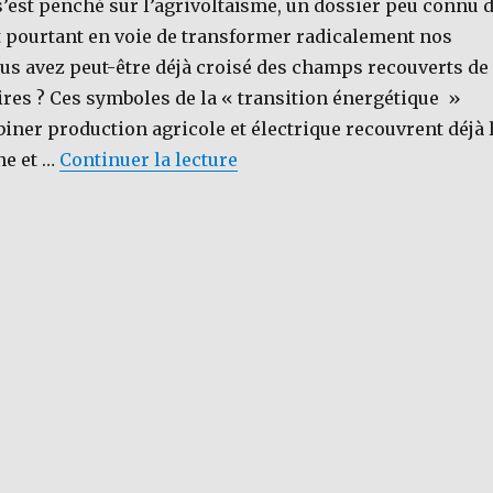
s’est penché sur l’agrivoltaïsme, un dossier peu connu 
t pourtant en voie de transformer radicalement nos
s avez peut-être déjà croisé des champs recouverts de
res ? Ces symboles de la « transition énergétique »
ner production agricole et électrique recouvrent déjà 
de « [DU PAIN ET DES PARPAI
ne et …
Continuer la lecture