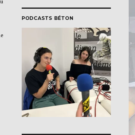
du
PODCASTS BÉTON
le
NGS] #36 – Agrivoltaïsme, des champs à l’ombre des pro