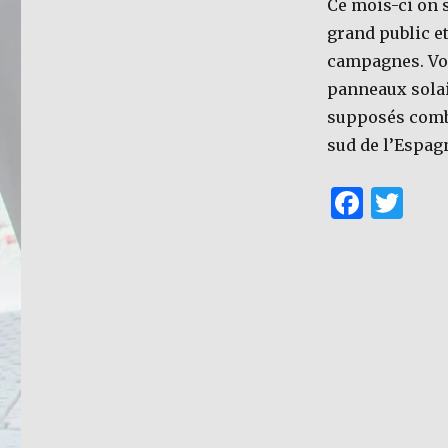
Ce mois-ci on 
grand public e
campagnes. Vou
panneaux solai
supposés combi
sud de l’Espag
F
T
a
w
c
it
e
te
b
r
o
o
k