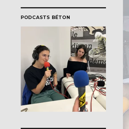
PODCASTS BÉTON
me : veut-on des legal party ? »