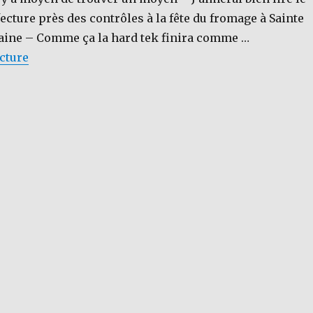
fecture près des contrôles à la fête du fromage à Sainte
aine – Comme ça la hard tek finira comme …
de « [LE DICTAPHONE] Free partie et risque de shis
ecture