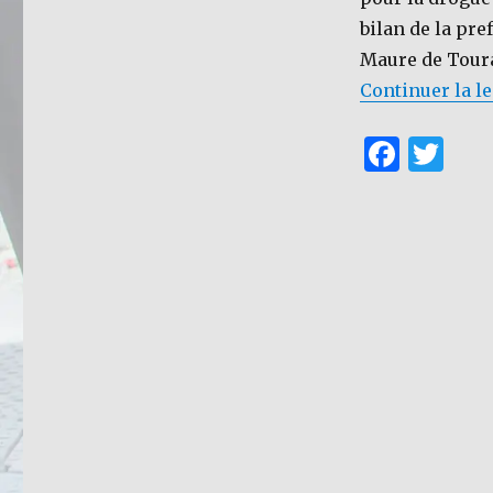
bilan de la pre
Maure de Tour
Continuer la l
F
T
a
w
c
it
e
te
b
r
o
o
k