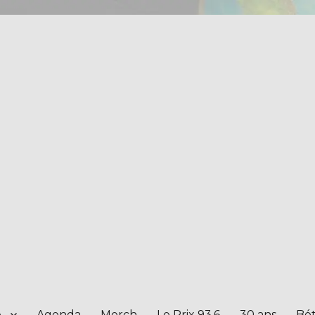
e
Agenda
Merch
Le Prix 93.6
30 ans
Bét