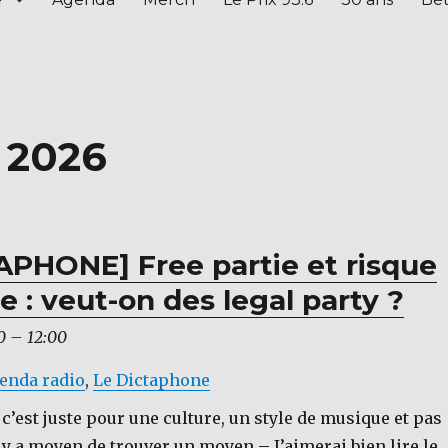
t 2026
APHONE] Free partie et risque
 : veut-on des legal party ?
0
–
12:00
genda radio
,
Le Dictaphone
 c’est juste pour une culture, un style de musique et pas
 y a moyen de trouver un moyen – J’aimerai bien lire le