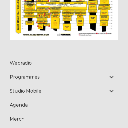
Webradio
ouvrir
Programmes
le
sous-
menu
ouvrir
Studio Mobile
le
sous-
menu
Agenda
Merch