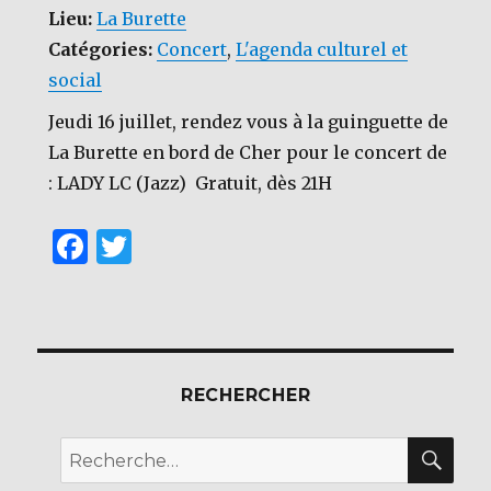
o
Lieu:
La Burette
o
Catégories:
Concert
,
L'agenda culturel et
k
social
Jeudi 16 juillet, rendez vous à la guinguette de
La Burette en bord de Cher pour le concert de
: LADY LC (Jazz) Gratuit, dès 21H
F
T
a
w
c
it
e
te
b
r
RECHERCHER
o
REC
o
Recherche
pour :