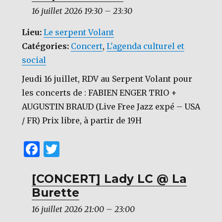
16 juillet 2026 19:30
–
23:30
Lieu:
Le serpent Volant
Catégories:
Concert
,
L'agenda culturel et
social
Jeudi 16 juillet, RDV au Serpent Volant pour
les concerts de : FABIEN ENGER TRIO +
AUGUSTIN BRAUD (Live Free Jazz expé – USA
/ FR) Prix libre, à partir de 19H
F
T
a
w
c
it
[CONCERT] Lady LC @ La
Burette
e
te
b
r
16 juillet 2026 21:00
–
23:00