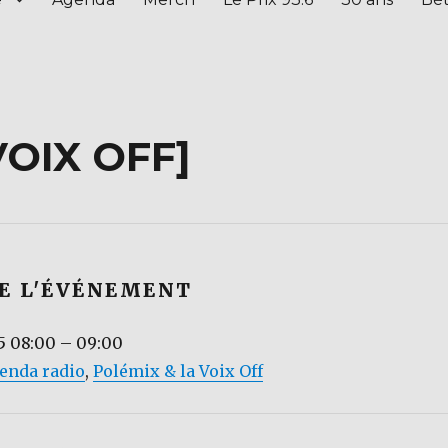
VOIX OFF]
DE L'ÉVÉNEMENT
25 08:00
–
09:00
genda radio
,
Polémix & la Voix Off