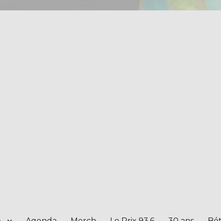
e
Agenda
Merch
Le Prix 93.6
30 ans
Bét