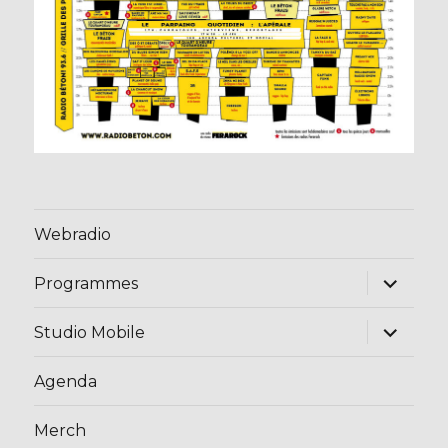
Webradio
ouvrir
Programmes
le
sous-
menu
ouvrir
Studio Mobile
le
sous-
menu
Agenda
Merch