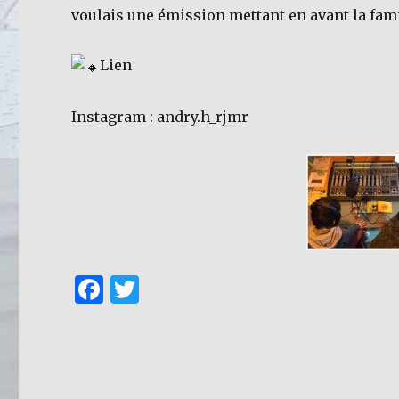
voulais une émission mettant en avant la fam
Lien
Instagram : andry.h_rjmr
F
T
a
w
c
it
e
te