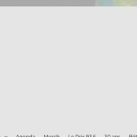
e
Agenda
Merch
Le Prix 93.6
30 ans
Bét