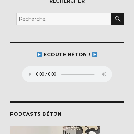
b
r
RECHERCHER
o
REC
Recherche
o
pour :
k
ECOUTE BÉTON !
PODCASTS BÉTON