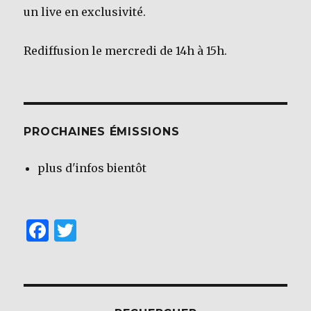
un live en exclusivité.
Rediffusion le mercredi de 14h à 15h.
PROCHAINES ÉMISSIONS
plus d'infos bientôt
F
T
a
w
c
it
e
te