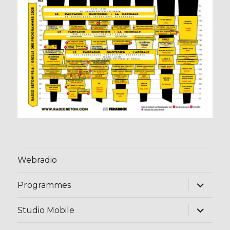
Webradio
ouvrir
Programmes
le
sous-
menu
ouvrir
Studio Mobile
le
sous-