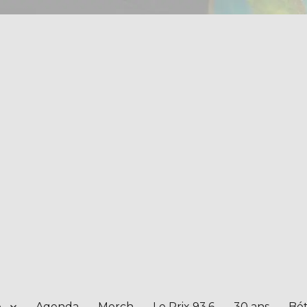
e
Agenda
Merch
Le Prix 93.6
30 ans
Bét