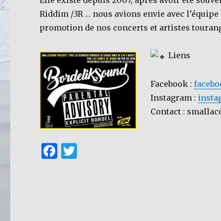
Elle existe depuis 2007, après avoir été so
Riddim /3R … nous avions envie avec l’équipe
promotion de nos concerts et artistes touran
Liens
Facebook :
facebo
Instagram :
insta
Contact : small
F
T
a
w
c
it
e
te
b
r