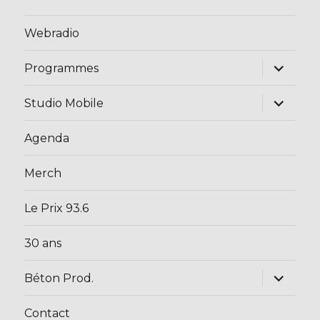
Webradio
ouvrir
Programmes
le
sous-
menu
ouvrir
Studio Mobile
le
sous-
menu
Agenda
Merch
Le Prix 93.6
30 ans
ouvrir
Béton Prod.
le
sous-
menu
Contact