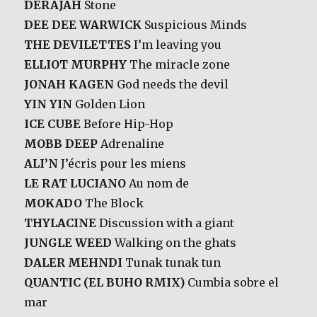
DERAJAH
Stone
DEE DEE WARWICK
Suspicious Minds
THE DEVILETTES
I’m leaving you
ELLIOT MURPHY
The miracle zone
JONAH KAGEN
God needs the devil
YIN YIN
Golden Lion
ICE CUBE
Before Hip-Hop
MOBB DEEP
Adrenaline
ALI’N
J’écris pour les miens
LE RAT LUCIANO
Au nom de
MOKADO
The Block
THYLACINE
Discussion with a giant
JUNGLE WEED
Walking on the ghats
DALER MEHNDI
Tunak tunak tun
QUANTIC (EL BUHO RMIX)
Cumbia sobre el
mar