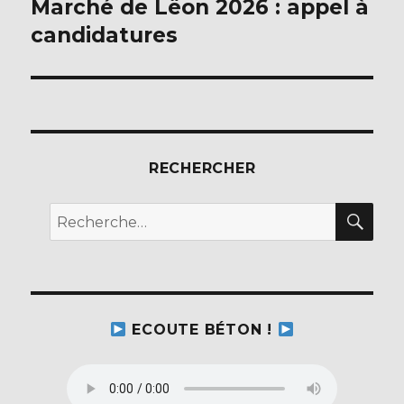
Marché de Lëon 2026 : appel à
Publication
suivante :
candidatures
RECHERCHER
REC
Recherche
pour :
ECOUTE BÉTON !