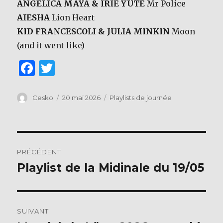
ANGELICA MAYA & IRIE YUTE
Mr Police
AIESHA
Lion Heart
KID FRANCESCOLI & JULIA MINKIN
Moon
(and it went like)
F
T
a
w
c
it
Auteur
Publié
Catégories
Cesko
20 mai 2026
Playlists de journée
le
e
te
b
r
Navigation
o
PRÉCÉDENT
o
de
Playlist de la Midinale du 19/05
Publication
k
précédente :
l’article
SUIVANT