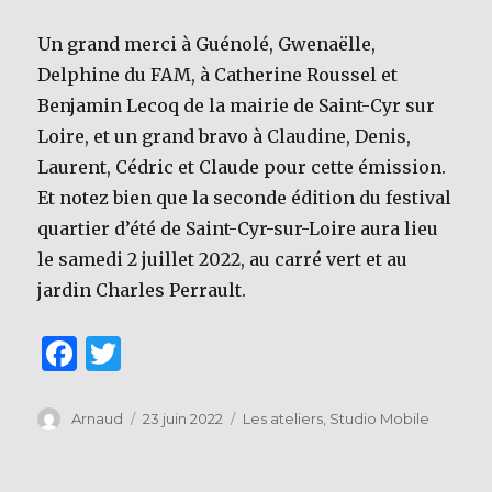
Un grand merci à Guénolé, Gwenaëlle,
Delphine du FAM, à Catherine Roussel et
Benjamin Lecoq de la mairie de Saint-Cyr sur
Loire, et un grand bravo à Claudine, Denis,
Laurent, Cédric et Claude pour cette émission.
Et notez bien que la seconde édition du festival
quartier d’été de Saint-Cyr-sur-Loire aura lieu
le samedi 2 juillet 2022, au carré vert et au
jardin Charles Perrault.
F
T
a
w
c
it
Auteur
Publié
Catégories
Arnaud
23 juin 2022
Les ateliers
,
Studio Mobile
le
e
te