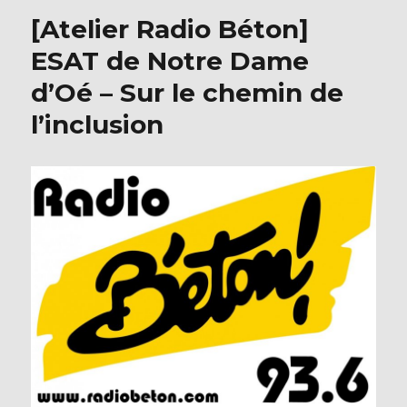
b
r
[Atelier Radio Béton]
o
ESAT de Notre Dame
o
d’Oé – Sur le chemin de
k
l’inclusion