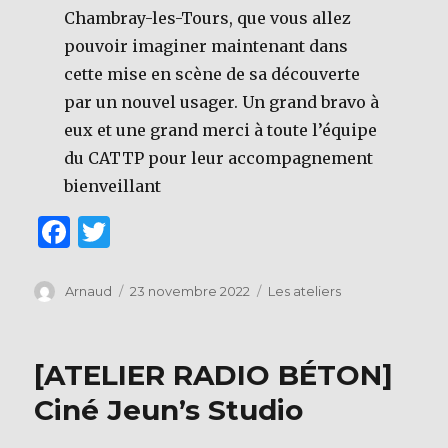
Chambray-les-Tours, que vous allez
pouvoir imaginer maintenant dans
cette mise en scène de sa découverte
par un nouvel usager. Un grand bravo à
eux et une grand merci à toute l’équipe
du CATTP pour leur accompagnement
bienveillant
F
T
a
w
c
it
Auteur
Publié
Catégories
Arnaud
23 novembre 2022
Les ateliers
le
e
te
b
r
[ATELIER RADIO BÉTON]
o
Ciné Jeun’s Studio
o