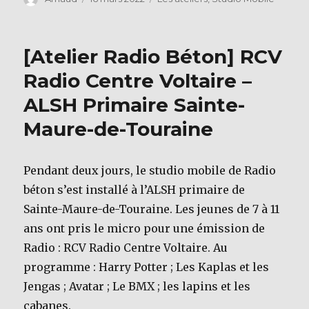
c
it
le
e
te
b
r
[Atelier Radio Béton] RCV
o
Radio Centre Voltaire –
o
ALSH Primaire Sainte-
k
Maure-de-Touraine
Pendant deux jours, le studio mobile de Radio
béton s’est installé à l’ALSH primaire de
Sainte-Maure-de-Touraine. Les jeunes de 7 à 11
ans ont pris le micro pour une émission de
Radio : RCV Radio Centre Voltaire. Au
programme : Harry Potter ; Les Kaplas et les
Jengas ; Avatar ; Le BMX ; les lapins et les
cabanes.