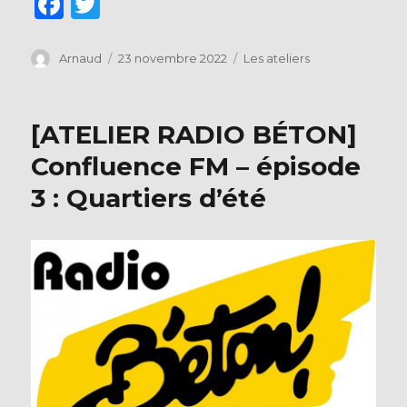
F
T
a
w
c
it
Auteur
Publié
Catégories
Arnaud
23 novembre 2022
Les ateliers
le
e
te
b
r
[ATELIER RADIO BÉTON]
o
Confluence FM – épisode
o
3 : Quartiers d’été
k