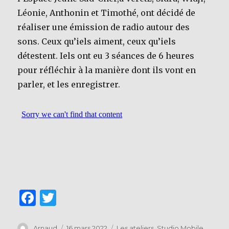
Léonie, Anthonin et Timothé, ont décidé de
réaliser une émission de radio autour des
sons. Ceux qu’iels aiment, ceux qu’iels
détestent. Iels ont eu 3 séances de 6 heures
pour réfléchir à la manière dont ils vont en
parler, et les enregistrer.
F
T
a
w
Auteur
Publié
Catégories
Arnaud
16 mars 2022
Les ateliers
,
Studio Mobile