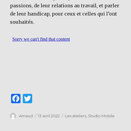
passions, de leur relations au travail, et parler
de leur handicap, pour ceux et celles qui l’ont
souhaités.
F
T
a
w
c
it
Auteur
Publié
Catégories
Arnaud
13 avril 2022
Les ateliers
,
Studio Mobile
le
e
te