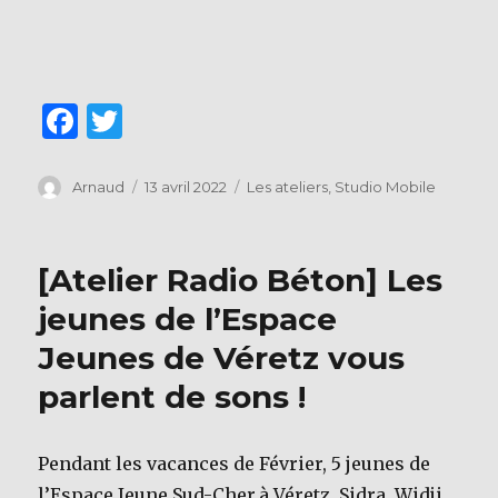
F
T
a
w
c
it
Auteur
Publié
Catégories
Arnaud
13 avril 2022
Les ateliers
,
Studio Mobile
le
e
te
b
r
[Atelier Radio Béton] Les
o
jeunes de l’Espace
o
Jeunes de Véretz vous
k
parlent de sons !
Pendant les vacances de Février, 5 jeunes de
l’Espace Jeune Sud-Cher,à Véretz, Sidra, Widji,