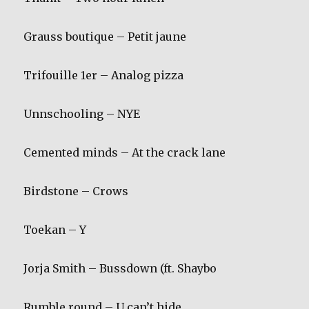
Grauss boutique – Petit jaune
Trifouille 1er – Analog pizza
Unnschooling – NYE
Cemented minds – At the crack lane
Birdstone – Crows
Toekan – Y
Jorja Smith – Bussdown (ft. Shaybo
Rumble round – U can’t hide