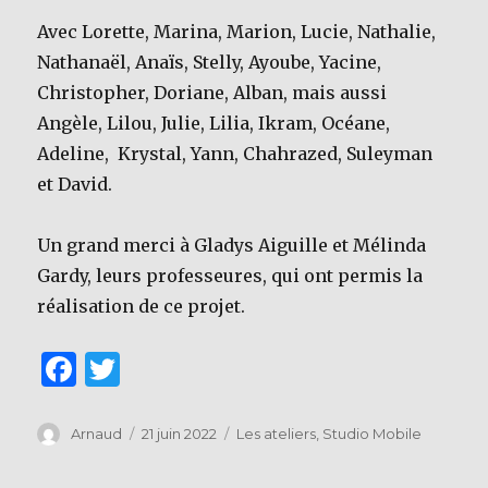
Avec Lorette, Marina, Marion, Lucie, Nathalie,
Nathanaël, Anaïs, Stelly, Ayoube, Yacine,
Christopher, Doriane, Alban, mais aussi
Angèle, Lilou, Julie, Lilia, Ikram, Océane,
Adeline, Krystal, Yann, Chahrazed, Suleyman
et David.
Un grand merci à Gladys Aiguille et Mélinda
Gardy, leurs professeures, qui ont permis la
réalisation de ce projet.
F
T
a
w
c
it
Auteur
Publié
Catégories
Arnaud
21 juin 2022
Les ateliers
,
Studio Mobile
le
e
te