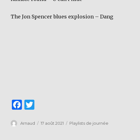
The Jon Spencer blues explosion – Dang
F
T
a
w
c
it
Auteur
Publié
Catégories
Arnaud
17 août 2021
Playlists de journée
le
e
te