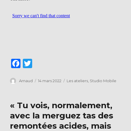
F
T
a
w
c
it
Auteur
Publié
Catégories
Arnaud
14 mars 2022
Les ateliers
,
Studio Mobile
le
e
te
b
r
« Tu vois, normalement,
o
avec la merguez tas des
o
remontées acides, mais
k