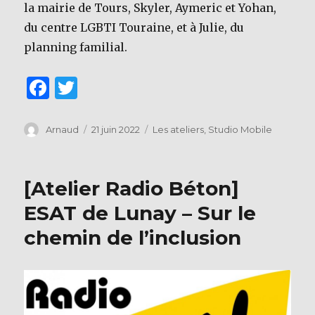
la mairie de Tours, Skyler, Aymeric et Yohan,
du centre LGBTI Touraine, et à Julie, du
planning familial.
F
T
a
w
c
it
Auteur
Publié
Catégories
Arnaud
21 juin 2022
Les ateliers
,
Studio Mobile
le
e
te
b
r
[Atelier Radio Béton]
o
ESAT de Lunay – Sur le
o
chemin de l’inclusion
k