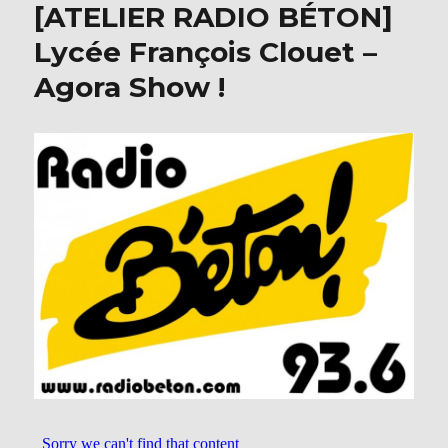
b
r
[ATELIER RADIO BÉTON]
o
Lycée François Clouet –
o
Agora Show !
k