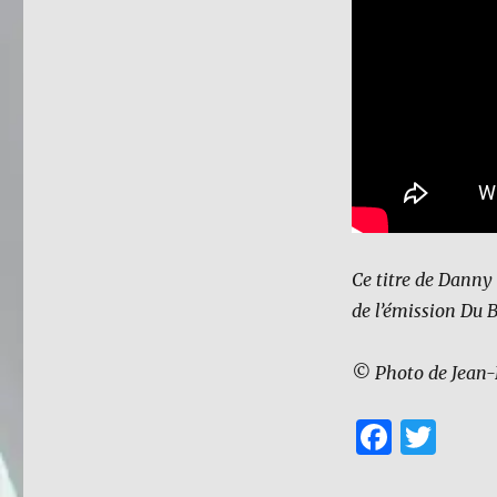
Ce titre de Danny
de l’émission Du 
© Photo de Jean-
F
T
a
w