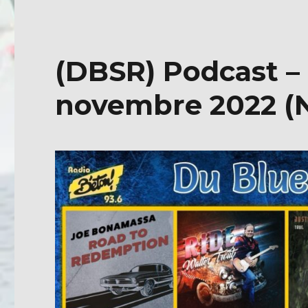
c
it
e
te
b
r
(DBSR) Podcast – 
o
o
novembre 2022 (
k