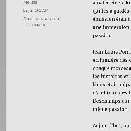
Auteur
Mélissa
amateur·ice·s du
Publié
23 juillet 2024
qui les a guidés
le
Catégories
Du blues sinon rien
,
émission était u
L'association
une immersion da
passion.
Jean-Louis Poiri
en lumière des c
chaque morceau,
les histoires e
blues était palpa
d’auditeur·ice·s
Deschamps qui c
même passion.
Aujourd’hui, nou