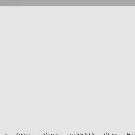
e
Agenda
Merch
Le Prix 93.6
30 ans
Bét