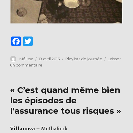
F
T
a
w
c
it
Auteur
Publié
Catégories
Mélissa
19 avril 2013
Playlists de journée
Laisser
le
sur
un commentaire
e
te
Mon
b
r
lit,
un
o
« C’est quand même bien
café
o
et
les épisodes de
radio
k
l’assurance tous risques »
Béton!
Villanova
– Mothafunk