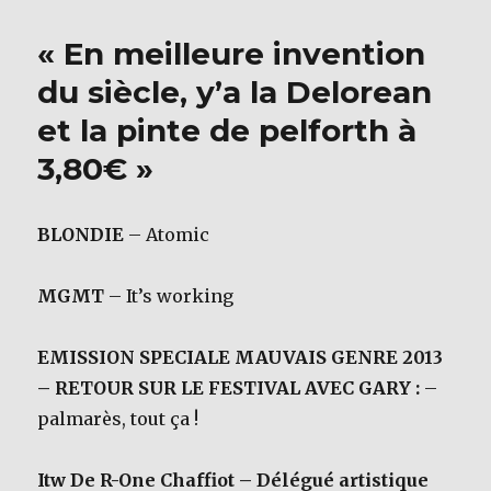
b
r
chante
dans
o
« En meilleure invention
les
o
bals
du siècle, y’a la Delorean
il
k
et la pinte de pelforth à
a
une
3,80€ »
bonne
descente,
on
BLONDIE
– Atomic
l’appelle
le
trou
MGMT
– It’s working
de
bal »
EMISSION SPECIALE MAUVAIS GENRE 2013
– RETOUR SUR LE FESTIVAL AVEC GARY :
–
palmarès, tout ça !
Itw De R-One Chaffiot – Délégué artistique