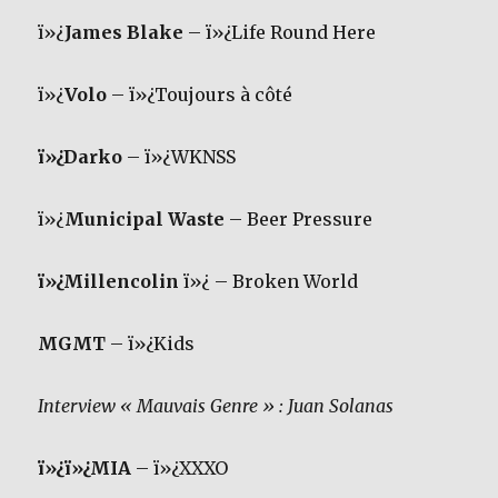
ï»¿
James Blake
– ï»¿Life Round Here
ï»¿
Volo
– ï»¿Toujours à côté
ï»¿Darko
– ï»¿WKNSS
ï»¿
Municipal Waste
– Beer Pressure
ï»¿Millencolin
ï»¿ – Broken World
MGMT
– ï»¿Kids
Interview « Mauvais Genre » : Juan Solanas
ï»¿ï»¿MIA
– ï»¿XXXO