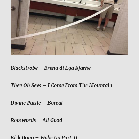
Blackstrobe
–
Brena di Ega Kjarhe
Thee Oh Sees
–
I Come From The Mountain
Divine Paiste
–
Boreal
Rootwords
–
All Good
Kick Bong
–
Wake Up Part. II