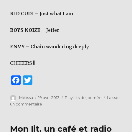
KID CUDI
– Just what I am
BOYS NOIZE
– Jeffer
ENVY
– Chain wandering deeply
CHEEERS !!!
F
T
a
w
c
it
Auteur
Publié
Catégories
Mélissa
19 avril 2013
Playlists de journée
Laisser
le
sur
un commentaire
e
te
« En
b
r
meilleure
invention
o
Mon lit, un café et radio
du