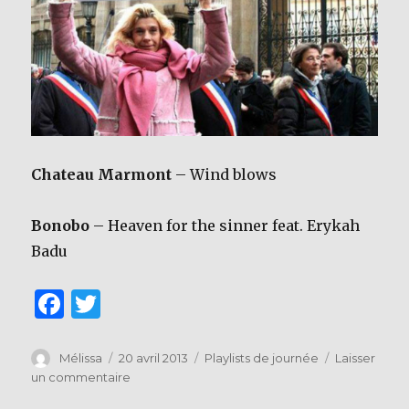
Chateau Marmont
– Wind blows
Bonobo
– Heaven for the sinner feat. Erykah
Badu
F
T
a
w
c
it
Auteur
Publié
Catégories
Mélissa
20 avril 2013
Playlists de journée
Laisser
le
sur
un commentaire
e
te
« Il