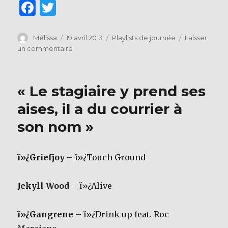
F
T
a
w
c
it
Auteur
Publié
Catégories
Mélissa
19 avril 2013
Playlists de journée
Laisser
le
sur
un commentaire
e
te
« C’est
b
r
quand
même
o
« Le stagiaire y prend ses
bien
o
les
aises, il a du courrier à
épisodes
k
son nom »
de
l’assurance
tous
risques »
ï»¿Griefjoy
– ï»¿Touch Ground
Jekyll Wood
– ï»¿Alive
ï»¿Gangrene
– ï»¿Drink up feat. Roc