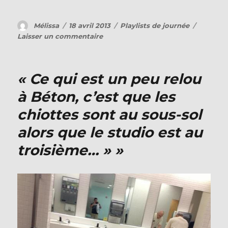
a
w
ce
itt
Auteur
Publié
Catégories
Mélissa
18 avril 2013
Playlists de journée
b
er
le
sur
Laisser un commentaire
o
« Le
stagiaire
o
y
« Ce qui est un peu relou
prend
k
ses
à Béton, c’est que les
aises,
chiottes sont au sous-sol
il
a
alors que le studio est au
du
courrier
troisième… » »
à
son
nom »