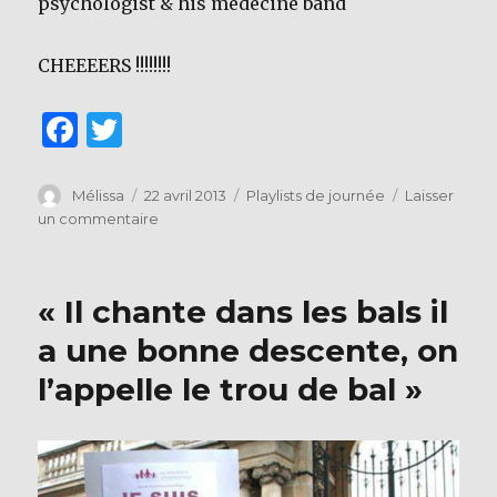
psychologist & his medecine band
CHEEEERS !!!!!!!!
F
T
a
w
c
it
Auteur
Publié
Catégories
Mélissa
22 avril 2013
Playlists de journée
Laisser
le
sur
un commentaire
e
te
« Alors
b
r
comme
ça,
o
« Il chante dans les bals il
on
o
fête
a une bonne descente, on
son
k
l’appelle le trou de bal »
anniv’
? »