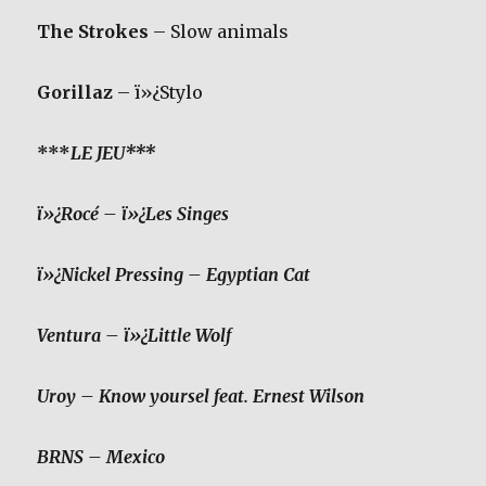
The Strokes
– Slow animals
Gorillaz
– ï»¿Stylo
***
LE
JEU
***
ï»¿Rocé
– ï»¿Les Singes
ï»¿Nickel Pressing
– Egyptian Cat
Ventura
– ï»¿Little Wolf
Uroy
– Know yoursel feat. Ernest Wilson
BRNS
– Mexico