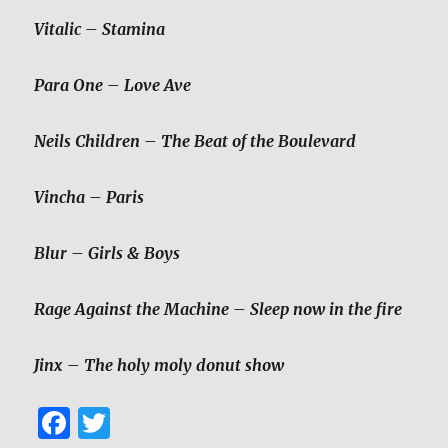
Vitalic
– Stamina
Para One
– Love Ave
Neils Children
– The Beat of the Boulevard
Vincha
– Paris
Blur
– Girls & Boys
Rage Against the Machine
– Sleep now in the fire
Jinx
– The holy moly donut show
F
T