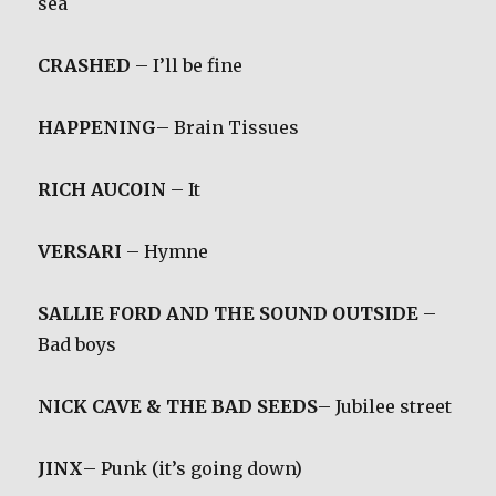
sea
CRASHED
– I’ll be fine
HAPPENING
– Brain Tissues
RICH AUCOIN
– It
VERSARI
– Hymne
SALLIE FORD AND THE SOUND OUTSIDE
–
Bad boys
NICK CAVE & THE BAD SEEDS
– Jubilee street
JINX
– Punk (it’s going down)