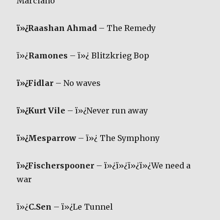
Marciano
ï»¿Raashan Ahmad
– The Remedy
ï»¿
Ramones
– ï»¿ Blitzkrieg Bop
ï»¿Fidlar
– No waves
ï»¿Kurt Vile
– ï»¿Never run away
ï»¿Mesparrow
– ï»¿ The Symphony
ï»¿Fischerspooner
– ï»¿ï»¿ï»¿ï»¿We need a
war
ï»¿
C.Sen
– ï»¿Le Tunnel