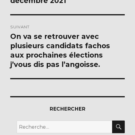
décembre 2021
l’article
SUIVANT
On va se retrouver avec
Publication
suivante :
plusieurs candidats fachos
aux prochaines élections
j’vous dis pas l’angoisse.
RECHERCHER
REC
Recherche
pour :