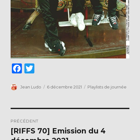
F
T
a
w
c
it
Auteur
Publié
Catégories
Jean Ludo
6 décembre 2021
Playlists de journée
le
e
te
b
r
Navigation
o
PRÉCÉDENT
o
de
[RIFFS 70] Emission du 4
Publication
k
précédente :