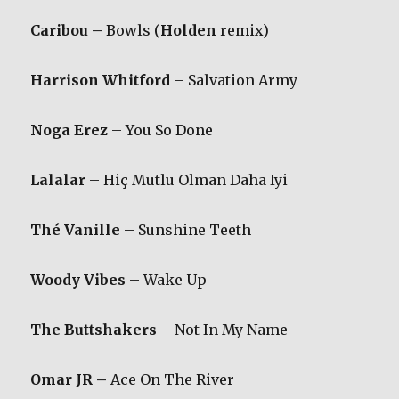
Caribou –
Bowls (
Holden
remix)
Harrison Whitford
– Salvation Army
Noga Erez
– You So Done
Lalalar
– Hiç Mutlu Olman Daha Iyi
Thé Vanille
– Sunshine Teeth
Woody Vibes
– Wake Up
The
Buttshakers
– Not In My Name
Omar JR –
Ace On The River