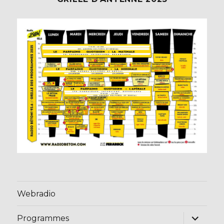
Webradio
ouvrir
Programmes
le