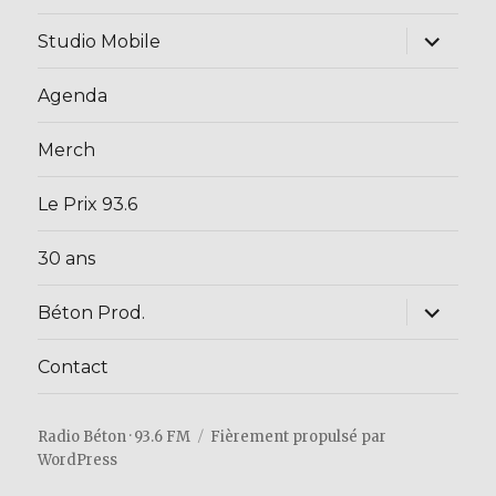
sous-
menu
ouvrir
Studio Mobile
le
sous-
menu
Agenda
Merch
Le Prix 93.6
30 ans
ouvrir
Béton Prod.
le
sous-
menu
Contact
Radio Béton · 93.6 FM
Fièrement propulsé par
WordPress