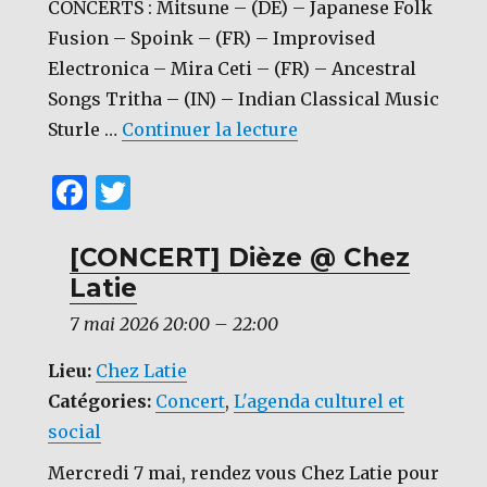
CONCERTS : Mitsune – (DE) – Japanese Folk
Fusion – Spoink – (FR) – Improvised
Electronica – Mira Ceti – (FR) – Ancestral
Songs Tritha – (IN) – Indian Classical Music
de « [FESTIVAL] Musi
Sturle …
Continuer la lecture
F
T
a
w
c
it
[CONCERT] Dièze @ Chez
Latie
e
te
b
r
7 mai 2026 20:00
–
22:00
o
Lieu:
Chez Latie
o
Catégories:
Concert
,
L'agenda culturel et
k
social
Mercredi 7 mai, rendez vous Chez Latie pour