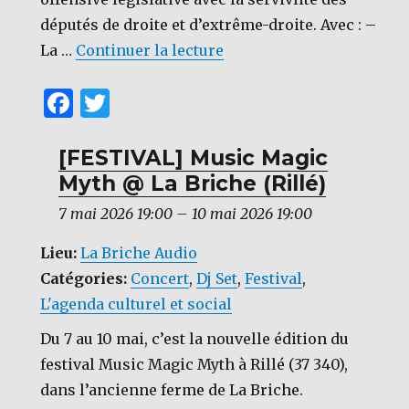
députés de droite et d’extrême-droite. Avec : –
de « [POLEMIX] Carnaval !
La …
Continuer la lecture
F
T
a
w
c
it
[FESTIVAL] Music Magic
Myth @ La Briche (Rillé)
e
te
b
r
7 mai 2026 19:00
–
10 mai 2026 19:00
o
Lieu:
La Briche Audio
o
Catégories:
Concert
,
Dj Set
,
Festival
,
k
L'agenda culturel et social
Du 7 au 10 mai, c’est la nouvelle édition du
festival Music Magic Myth à Rillé (37 340),
dans l’ancienne ferme de La Briche.