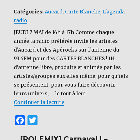
Catégories:
Aucard
,
Carte Blanche
,
L'agenda
radio
JEUDI 7 MAI de 16h à 17h Comme chaque
année ta radio préférée invite les artistes
d’Aucard et des Apérocks sur l’antenne du
93.6FM pour des CARTES BLANCHES ! 1H
d’antenne libre, produite et animée par les
artistes/groupes eux·elles même, pour qu’iels
se présentent, pour vous faire découvrir
leurs univers, … le tout à leur …
de « [CARTE BLANCHE AUCAR
Continuer la lecture
F
T
a
w
[POLEMIX] Carnaval ! –