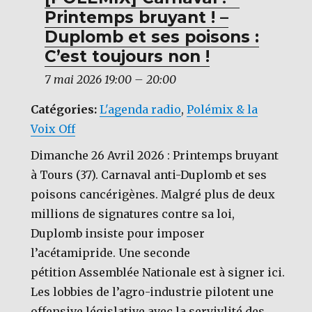
c
it
Printemps bruyant ! –
e
te
Duplomb et ses poisons :
b
r
C’est toujours non !
o
7 mai 2026 19:00
–
20:00
o
k
Catégories:
L'agenda radio
,
Polémix & la
Voix Off
Dimanche 26 Avril 2026 : Printemps bruyant
à Tours (37). Carnaval anti-Duplomb et ses
poisons cancérigènes. Malgré plus de deux
millions de signatures contre sa loi,
Duplomb insiste pour imposer
l’acétamipride. Une seconde
pétition Assemblée Nationale est à signer ici.
Les lobbies de l’agro-industrie pilotent une
offensive législative avec la servivlité des