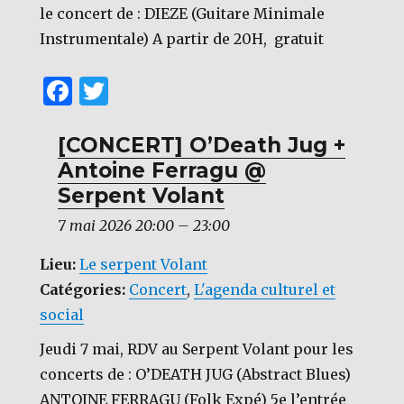
le concert de : DIEZE (Guitare Minimale
Instrumentale) A partir de 20H, gratuit
F
T
a
w
c
it
[CONCERT] O’Death Jug +
Antoine Ferragu @
e
te
Serpent Volant
b
r
7 mai 2026 20:00
–
23:00
o
o
Lieu:
Le serpent Volant
k
Catégories:
Concert
,
L'agenda culturel et
social
Jeudi 7 mai, RDV au Serpent Volant pour les
concerts de : O’DEATH JUG (Abstract Blues)
ANTOINE FERRAGU (Folk Expé) 5e l’entrée