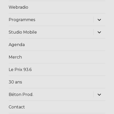
Webradio
ouvrir
Programmes
le
sous-
menu
ouvrir
Studio Mobile
le
sous-
menu
Agenda
Merch
Le Prix 93.6
30 ans
ouvrir
Béton Prod.
le
sous-
menu
Contact