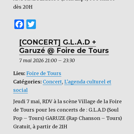
dès 20H
F
T
a
w
c
it
[CONCERT] G.L.A.D +
Garuzé @ Foire de Tours
e
te
b
r
7 mai 2026 21:00
–
23:30
o
Lieu:
Foire de Tours
o
Catégories:
Concert
,
L'agenda culturel et
k
social
Jeudi 7 mai, RDV à la scène Village de la Foire
de Tours pour les concerts de : G.L.A.D (Soul
Pop – Tours) GARUZE (Rap Chanson – Tours)
Gratuit, à partir de 21H