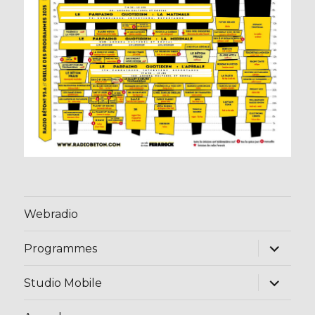
Webradio
ouvrir
Programmes
le
sous-
menu
ouvrir
Studio Mobile
le
sous-
menu