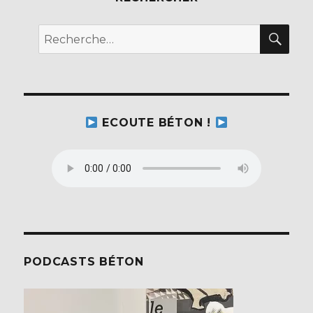
o
REC
o
Recherche
k
pour :
ECOUTE BÉTON !
PODCASTS BÉTON