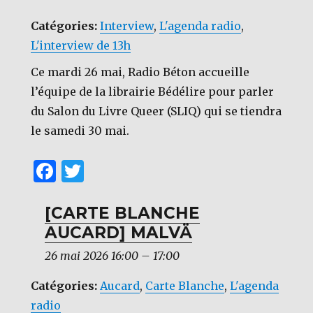
Catégories:
Interview
,
L'agenda radio
,
L'interview de 13h
Ce mardi 26 mai, Radio Béton accueille
l’équipe de la librairie Bédélire pour parler
du Salon du Livre Queer (SLIQ) qui se tiendra
le samedi 30 mai.
F
T
a
w
c
it
[CARTE BLANCHE
AUCARD] MALVÄ
e
te
b
r
26 mai 2026 16:00
–
17:00
o
Catégories:
Aucard
,
Carte Blanche
,
L'agenda
o
radio