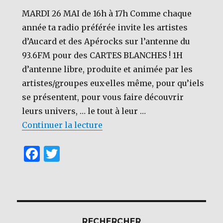
k
MARDI 26 MAI de 16h à 17h Comme chaque
année ta radio préférée invite les artistes
d’Aucard et des Apérocks sur l’antenne du
93.6FM pour des CARTES BLANCHES ! 1H
d’antenne libre, produite et animée par les
artistes/groupes eux·elles même, pour qu’iels
se présentent, pour vous faire découvrir
leurs univers, … le tout à leur …
de « [CARTE BLANCHE AUCAR
Continuer la lecture
F
T
a
w
c
it
e
te
b
r
RECHERCHER