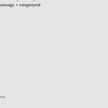
 passage + rangement
ress