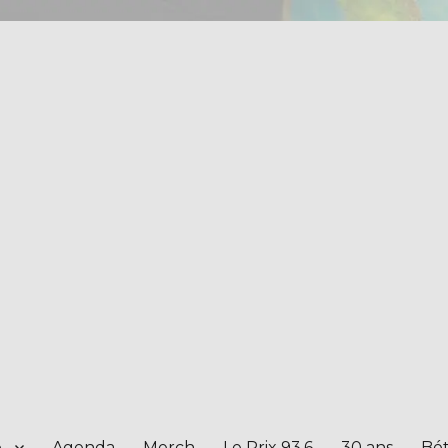
e
Agenda
Merch
Le Prix 93.6
30 ans
Bét