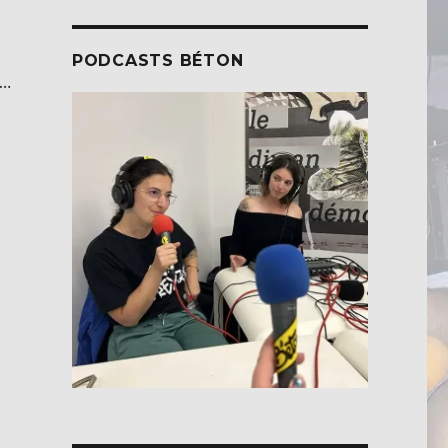
PODCASTS BÉTON
 …
e »