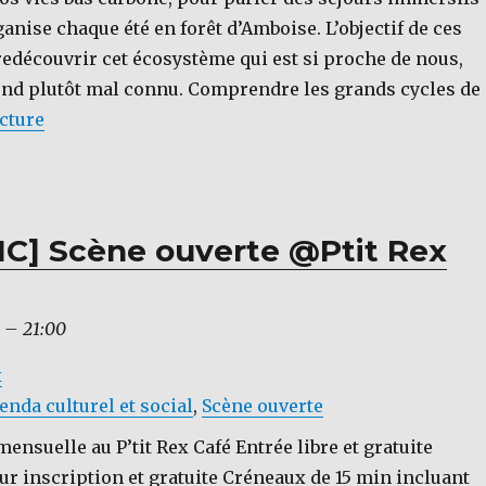
ganise chaque été en forêt d’Amboise. L’objectif de ces
redécouvrir cet écosystème qui est si proche de nous,
ond plutôt mal connu. Comprendre les grands cycles de
de « [INTERVIEW] Association Nos vies bas carbon
ecture
C] Scène ouverte @Ptit Rex
–
21:00
x
enda culturel et social
,
Scène ouverte
ensuelle au P’tit Rex Café Entrée libre et gratuite
ur inscription et gratuite Créneaux de 15 min incluant