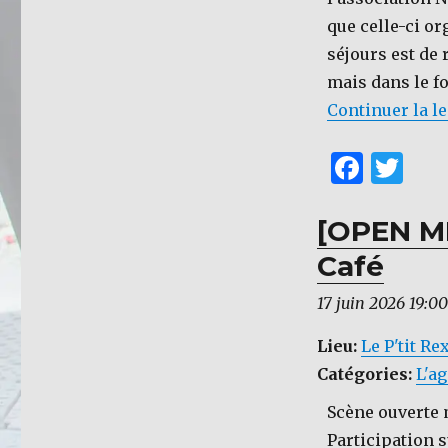
que celle-ci or
séjours est de 
mais dans le f
Continuer la l
F
T
a
w
c
it
[OPEN MI
e
te
Café
b
r
17 juin 2026 19:00
o
Lieu:
Le P'tit Re
o
Catégories:
L'ag
k
Scène ouverte m
Participation s