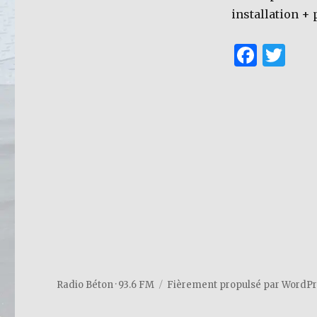
installation +
F
T
a
w
c
it
e
te
b
r
o
o
k
Radio Béton · 93.6 FM
Fièrement propulsé par WordP