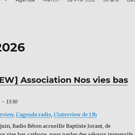
 2026
EW] Association Nos vies bas
–
13:30
erview
,
L'agenda radio
,
L'interview de 13h
juin, Radio Béton accueille Baptiste Jorant, de
Nos vies bas carbone, pour parler des séjours immersifs