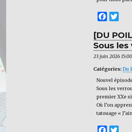
F
T
a
w
c
it
[DU POIL
e
te
Sous les
b
r
23 juin 2026 15:0
o
Catégories:
Du 
o
k
Nouvel épisode
Sous les verrou
premier XXe si
Où l’on appren
tatouage « J’a
F
T