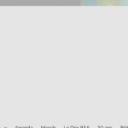
e
Agenda
Merch
Le Prix 93.6
30 ans
Bét