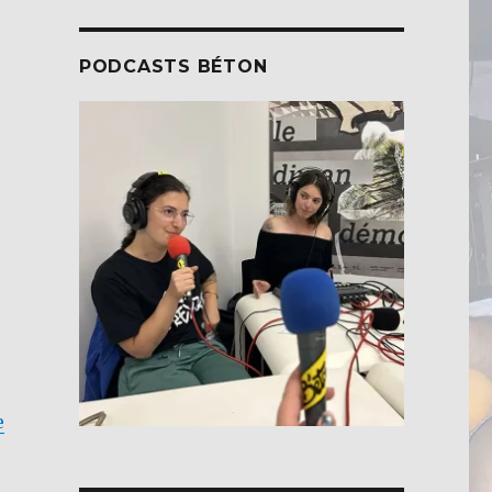
PODCASTS BÉTON
de « [DU POIL SOUS LES BRAS] #80 JUIN – Sous les verr
e