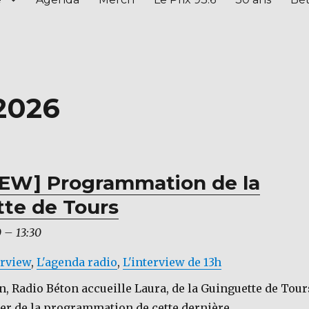
 2026
IEW] Programmation de la
te de Tours
0
–
13:30
erview
,
L'agenda radio
,
L'interview de 13h
n, Radio Béton accueille Laura, de la Guinguette de Tour
er de la programmation de cette dernière.