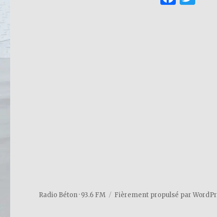
a
w
c
it
e
te
b
r
o
o
k
Radio Béton · 93.6 FM
Fièrement propulsé par WordP