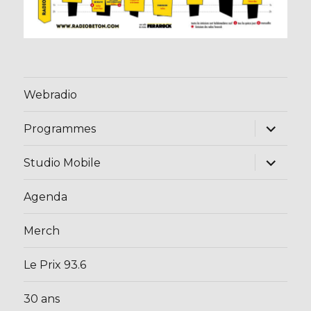
Webradio
ouvrir
Programmes
le
sous-
menu
ouvrir
Studio Mobile
le
sous-
menu
Agenda
Merch
Le Prix 93.6
30 ans