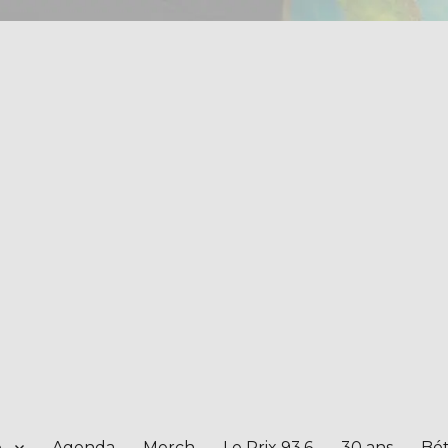
e
Agenda
Merch
Le Prix 93.6
30 ans
Bét