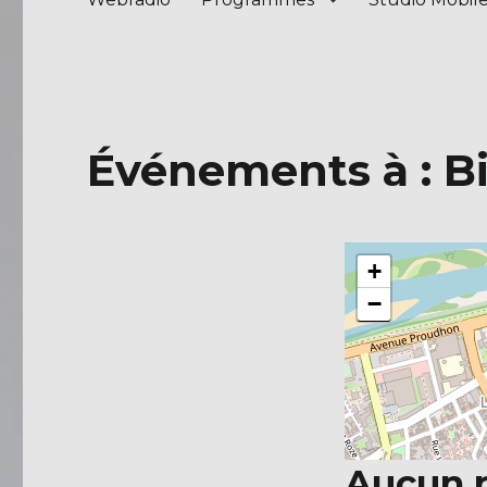
Événements à :
B
+
−
Aucun r