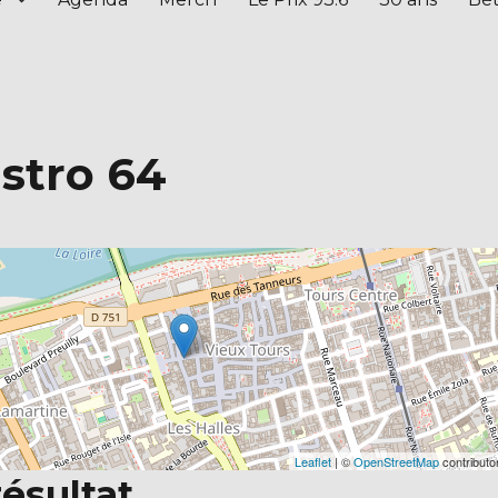
istro 64
Leaflet
| ©
OpenStreetMap
contributo
ésultat