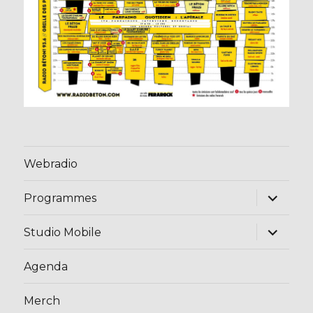
Webradio
ouvrir
Programmes
le
sous-
menu
ouvrir
Studio Mobile
le
sous-
menu
Agenda
Merch