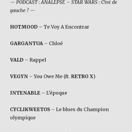
— PODCAST : ANALEPSE – STAR WARS : C’est de
gauche ? —
HOTMOOD
– Te Voy A Encontrar
GARGANTUA
– Chloé
VALD
– Rappel
VEGYN
– You Owe Me (ft.
RETRO X
)
INTENABLE
– L’époque
CYCLIKWEETOS
– Le blues du Champion
olympique