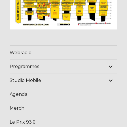
Webradio
ouvrir
Programmes
le
sous-
menu
ouvrir
Studio Mobile
le
sous-
menu
Agenda
Merch
Le Prix 93.6