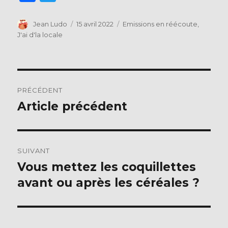
a
w
c
it
Auteur
Publié
Catégories
Jean Ludo
15 avril 2022
Emissions en réécoute
,
le
J'ai d'la locale
e
te
b
r
o
Navigation
o
PRÉCÉDENT
de
k
Article précédent
Publication
précédente :
l’article
SUIVANT
Vous mettez les coquillettes
Publication
suivante :
avant ou après les céréales ?