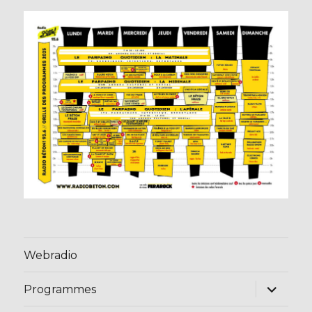
Webradio
ouvrir
Programmes
le
sous-