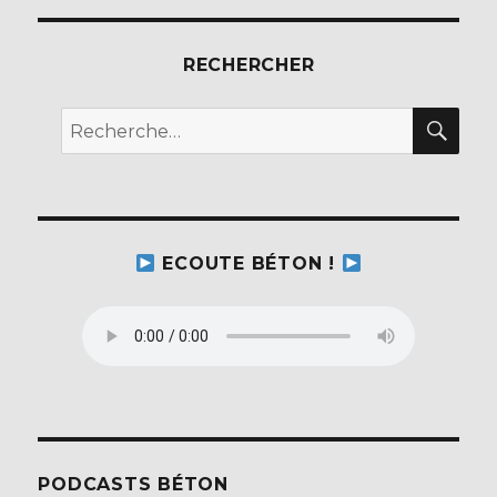
RECHERCHER
REC
Recherche
pour :
ECOUTE BÉTON !
PODCASTS BÉTON