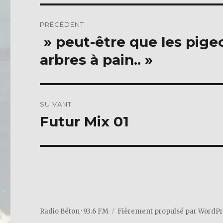
Navigation
PRÉCÉDENT
de
» peut-être que les pige
Publication
précédente :
l’article
arbres à pain.. »
SUIVANT
Futur Mix 01
Publication
suivante :
Radio Béton · 93.6 FM
Fièrement propulsé par WordP