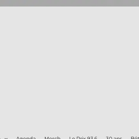
e
Agenda
Merch
Le Prix 93.6
30 ans
Bét