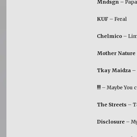
Mndsgn –
Papa
KUF
– Feral
Chelmico
– Lim
Mother Nature
Tkay Maidza
– 
!!!
– Maybe You c
The Streets
– T
Disclosure
– My