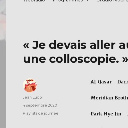
« Je devais aller a
une colloscopie. 
Al-Qasar
– Danc
Auteur
Jean Ludo
Meridian Brot
Publié
4 septembre 2020
le
Catégories
Playlists de journée
Park Hye Jin
– 