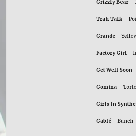
Grizzly Bear
– 
Trah Talk
– Poi
Grande
– Yello
Factory Girl
– I
Get Well Soon
–
Gomina
– Torto
Girls In Synthe
Gablé
– Bunch