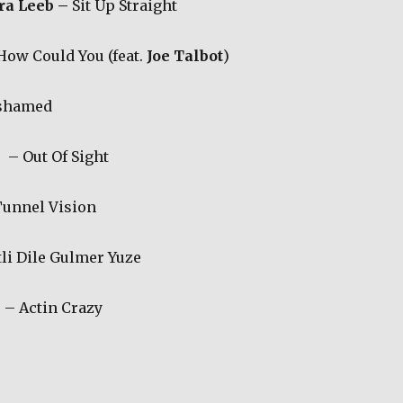
ura Leeb –
Sit Up Straight
How Could You (feat.
Joe Talbot
)
shamed
s
– Out Of Sight
unnel Vision
li Dile Gulmer Yuze
n
– Actin Crazy