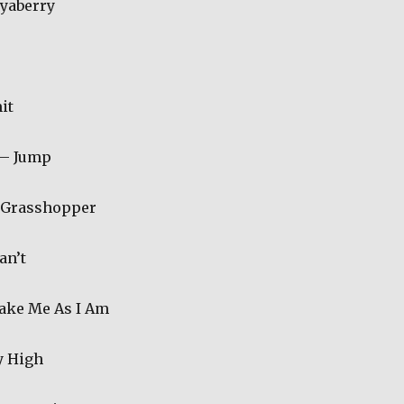
yaberry
it
– Jump
Grasshopper
an’t
ake Me As I Am
 High