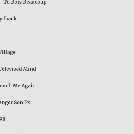
– T
u Bois Beaucoup
ydback
illage
Televised Mind
ouch Me Again
nger Son Ex
98