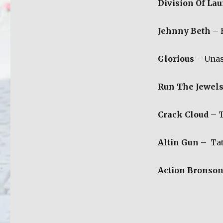
Division Of La
Jehnny Beth
– 
Glorious
– Una
Run The Jewel
Crack Cloud
– T
Altin Gun –
Tat
Action Bronso