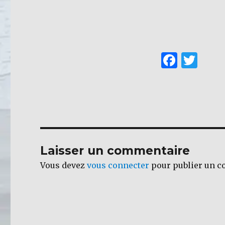
F
T
a
w
c
it
e
te
b
r
o
Laisser un commentaire
o
Vous devez
vous connecter
pour publier un c
k