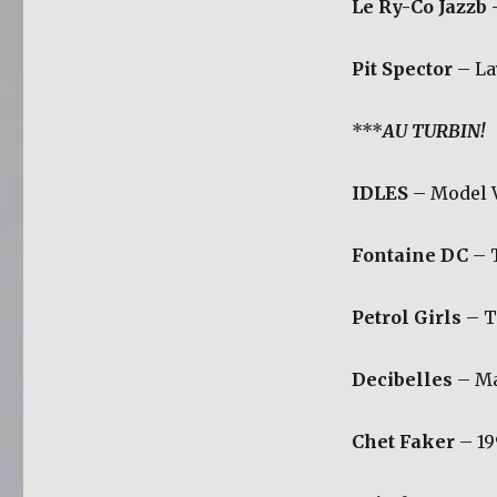
Le Ry-Co Jazzb 
Pit Spector
– La
***
AU TURBIN!
IDLES
– Model V
Fontaine DC
– 
Petrol Girls
– T
Decibelles
– Ma
Chet Faker
– 19