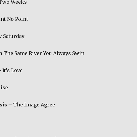
Two Weeks
nt No Point
w Saturday
n The Same River You Always Swin
 It’s Love
ise
sis
– The Image Agree