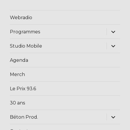
Webradio
ouvrir
Programmes
le
sous-
menu
ouvrir
Studio Mobile
le
sous-
menu
Agenda
Merch
Le Prix 93.6
30 ans
ouvrir
Béton Prod.
le
sous-
menu