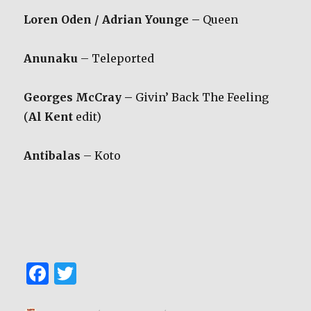
Loren Oden / Adrian Younge –
Queen
Anunaku
– Teleported
Georges McCray –
Givin’ Back The Feeling
(
Al Kent
edit)
Antibalas
– Koto
F
T
a
w