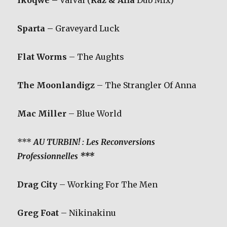
Ikoqwe –
VaiVai (
Raz & Afla
Dub Mix)
Sparta –
Graveyard Luck
Flat Worms
– The Aughts
The Moonlandigz
– The Strangler Of Anna
Mac Miller
– Blue World
***
AU TURBIN! : Les Reconversions
Professionnelles ***
Drag City
– Working For The Men
Greg Foat
– Nikinakinu