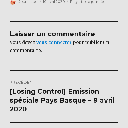
c
it
Auteur
Publié
Catégories
Jean Ludo
10 avril 2020
Playlists de journée
le
e
te
b
r
o
Laisser un commentaire
o
Vous devez
vous connecter
pour publier un
k
commentaire.
Navigation
PRÉCÉDENT
de
[Losing Control] Emission
Publication
précédente :
spéciale Pays Basque – 9 avril
l’article
2020