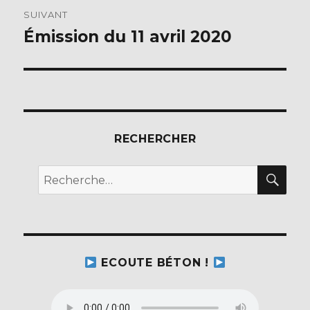
SUIVANT
Émission du 11 avril 2020
Publication
suivante :
RECHERCHER
REC
Recherche
pour :
ECOUTE BÉTON !