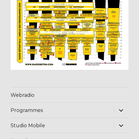
Webradio
ouvrir
Programmes
le
sous-
menu
ouvrir
Studio Mobile
le
sous-
menu