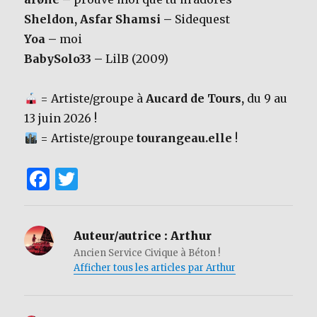
Sheldon, Asfar Shamsi –
Sidequest
Yoa –
moi
BabySolo33 –
LilB (2009)
= Artiste/groupe à
Aucard de Tours,
du 9 au
13 juin 2026 !
= Artiste/groupe
tourangeau.elle
!
F
T
a
w
c
it
Auteur/autrice :
Arthur
e
te
Ancien Service Civique à Béton !
b
r
Afficher tous les articles par Arthur
o
o