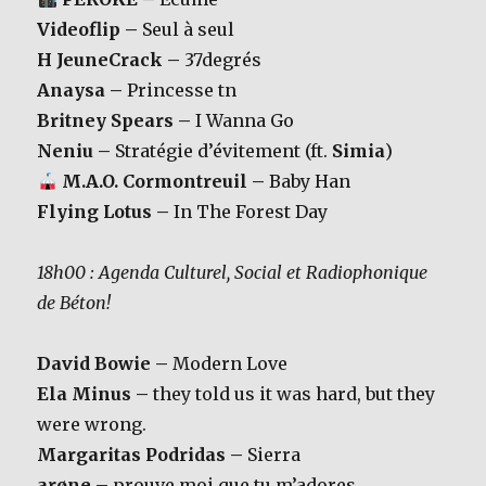
Videoflip –
Seul à seul
H JeuneCrack –
37degrés
Anaysa –
Princesse tn
Britney Spears –
I Wanna Go
Neniu –
Stratégie d’évitement (ft.
Simia
)
M.A.O. Cormontreuil –
Baby Han
Flying Lotus –
In The Forest Day
18h00 : Agenda Culturel, Social et Radiophonique
de Béton!
David Bowie –
Modern Love
Ela Minus –
they told us it was hard, but they
were wrong.
Margaritas Podridas –
Sierra
arøne –
prouve moi que tu m’adores