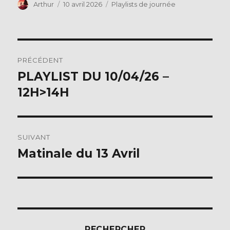
Auteur
Publié
Catégories
Arthur
10 avril 2026
Playlists de journée
k
le
Navigation
PRÉCÉDENT
de
PLAYLIST DU 10/04/26 –
Publication
précédente :
12H>14H
l’article
SUIVANT
Matinale du 13 Avril
Publication
suivante :
RECHERCHER