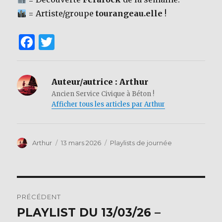
= Artiste/groupe
tourangeau.elle
!
F
T
a
w
c
it
Auteur/autrice :
Arthur
e
te
Ancien Service Civique à Béton !
b
r
Afficher tous les articles par Arthur
o
o
Auteur
Publié
Catégories
Arthur
13 mars 2026
Playlists de journée
k
le
Navigation
PRÉCÉDENT
de
PLAYLIST DU 13/03/26 –
Publication