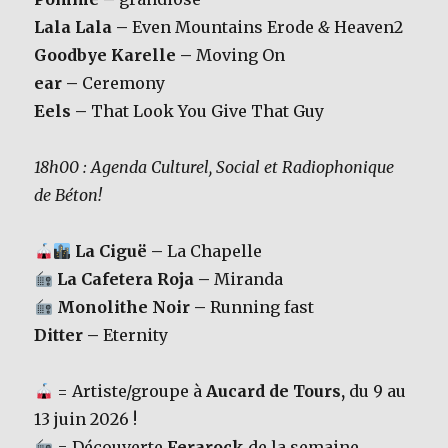
Lala Lala –
Even Mountains Erode
&
Heaven2
Goodbye Karelle –
Moving On
ear –
Ceremony
Eels –
That Look You Give That Guy
18h00 : Agenda Culturel, Social et Radiophonique
de Béton!
La Ciguë –
La Chapelle
La Cafetera Roja –
Miranda
Monolithe Noir –
Running fast
Ditter –
Eternity
= Artiste/groupe à
Aucard de Tours,
du 9 au
13 juin 2026 !
= Découverte
Ferarock
de la semaine.