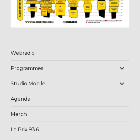
Webradio
ouvrir
Programmes
le
sous-
menu
ouvrir
Studio Mobile
le
sous-
menu
Agenda
Merch
Le Prix 93.6