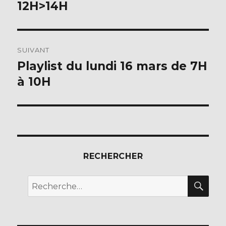
précédente :
12H>14H
l’article
SUIVANT
Playlist du lundi 16 mars de 7H
Publication
suivante :
à 10H
RECHERCHER
REC
Recherche
pour :