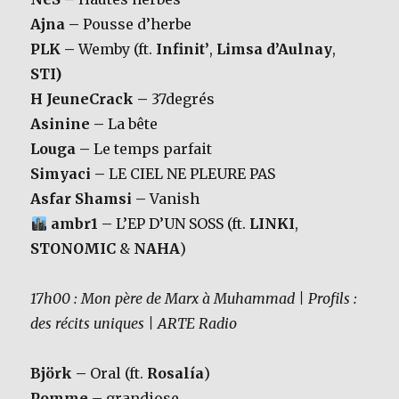
Ajna –
Pousse d’herbe
PLK –
Wemby (ft.
Infinit’
,
Limsa d’Aulnay
,
STI)
H JeuneCrack –
37degrés
Asinine –
La bête
Louga –
Le temps parfait
Simyaci –
LE CIEL NE PLEURE PAS
Asfar Shamsi –
Vanish
ambr1 –
L’EP D’UN SOSS (ft.
LINKI
,
STONOMIC
&
NAHA
)
17h00 : Mon père de Marx à Muhammad | Profils :
des récits uniques | ARTE Radio
Björk –
Oral (ft.
Rosalía
)
Pomme –
grandiose