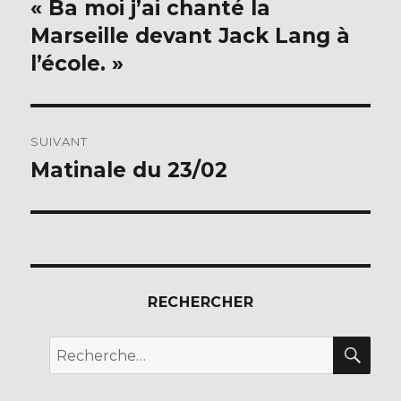
de
« Ba moi j’ai chanté la
Publication
précédente :
Marseille devant Jack Lang à
l’article
l’école. »
SUIVANT
Matinale du 23/02
Publication
suivante :
RECHERCHER
REC
Recherche
pour :