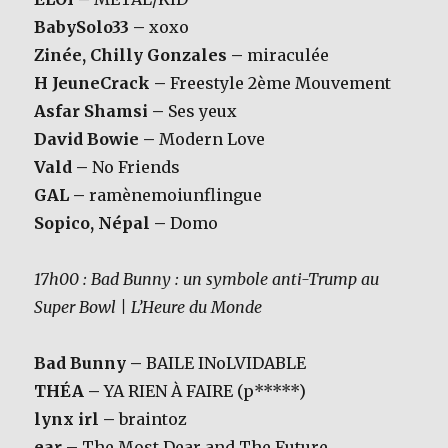
BabySolo33 –
xoxo
Zinée, Chilly Gonzales –
miraculée
H JeuneCrack –
Freestyle 2ème Mouvement
Asfar Shamsi –
Ses yeux
David Bowie –
Modern Love
Vald –
No Friends
GAL –
ramènemoiunflingue
Sopico, Népal –
Domo
17h00 : Bad Bunny : un symbole anti-Trump au
Super Bowl | L’Heure du Monde
Bad Bunny –
BAILE INoLVIDABLE
THÉA –
YA RIEN À FAIRE (p*****)
lynx irl –
braintoz
ear –
The Most Dear and The Future