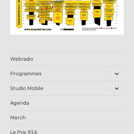
Webradio
ouvrir
Programmes
le
sous-
menu
ouvrir
Studio Mobile
le
sous-
menu
Agenda
Merch
Le Prix 93.6