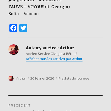
FAUVE –
VOYOUS (ft.
Georgio
)
Sofia –
Veneno
F
T
a
w
c
it
Auteur/autrice :
Arthur
e
te
Ancien Service Civique à Béton !
b
r
Afficher tous les articles par Arthur
o
o
Auteur
Publié
Catégories
Arthur
20 février 2026
Playlists de journée
k
le
Navigation
PRÉCÉDENT