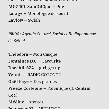
MGZ 101, SamDitQuoi –
Pile
Lorage –
Monologue de sourd
Laylow –
Swish
18h00 : Agenda Culturel, Social et Radiophonique
de Béton!
Théodora –
Mon Casque
Fontaines D.C. –
Favourite
Doechii, SZA –
girl, get up.
Yvnnis –
RADIO COTONOU
Gaël Faye –
Des graines
Freeze Corleone –
Polémique (ft.
Central
Cee
)
Médine –
stentor
Jolagreen23 –
4BULLDOG