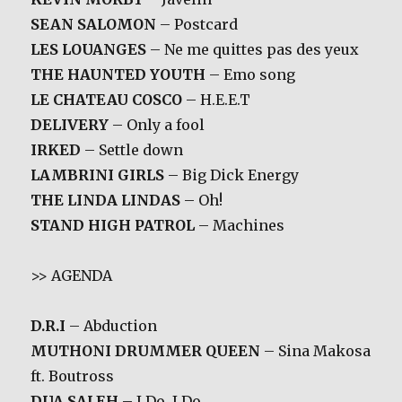
SEAN SALOMON
– Postcard
LES LOUANGES
– Ne me quittes pas des yeux
THE HAUNTED YOUTH
– Emo song
LE CHATEAU COSCO
– H.E.E.T
DELIVERY
– Only a fool
IRKED
– Settle down
LAMBRINI GIRLS
– Big Dick Energy
THE LINDA LINDAS
– Oh!
STAND HIGH PATROL
– Machines
>> AGENDA
D.R.I
– Abduction
MUTHONI DRUMMER QUEEN
– Sina Makosa
ft. Boutross
DUA SALEH
– I Do, I Do