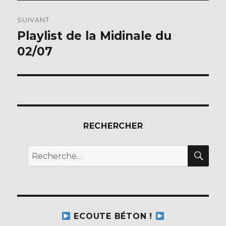
SUIVANT
Playlist de la Midinale du
Publication
suivante :
02/07
RECHERCHER
REC
Recherche
pour :
ECOUTE BÉTON !