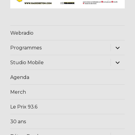
Webradio
ouvrir
Programmes
le
sous-
menu
ouvrir
Studio Mobile
le
sous-
menu
Agenda
Merch
Le Prix 93.6
30 ans
ouvrir