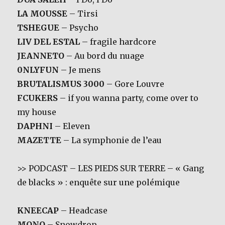
LA MOUSSE
– Tirsi
TSHEGUE
– Psycho
LIV DEL ESTAL
– fragile hardcore
JEANNETO
– Au bord du nuage
0NLYFUN
– Je mens
BRUTALISMUS 3000
– Gore Louvre
FCUKERS
– if you wanna party, come over to
my house
DAPHNI
– Eleven
MAZETTE
– La symphonie de l’eau
>> PODCAST – LES PIEDS SUR TERRE – « Gang
de blacks » : enquête sur une polémique
KNEECAP
– Headcase
MONO
– Snowdrop