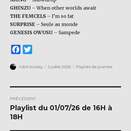
GHINZU
– When other worlds await
THE FEMCELS
– I’m so fat
SURPRISE
– Seule au monde
GENESIS OWUSU
– Sampede
F
T
a
w
c
it
Auteur
Publié
Catégories
robin boulay
2 juillet 2026
Playlists de journée
le
e
te
b
r
Navigation
o
PRÉCÉDENT
o
de
Playlist du 01/07/26 de 16H à
Publication
k
précédente :
18H
l’article