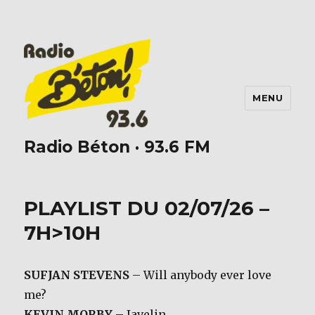
MENU
Radio Béton · 93.6 FM
PLAYLIST DU 02/07/26 –
7H>10H
SUFJAN STEVENS
– Will anybody ever love
me?
KEVIN MORBY
– Javelin