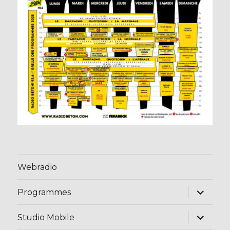
Webradio
ouvrir
Programmes
le
sous-
menu
ouvrir
Studio Mobile
le