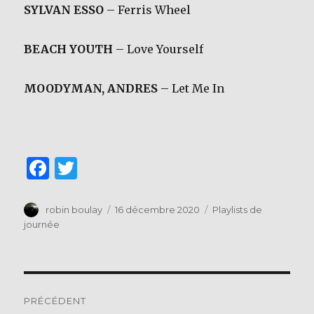
SYLVAN ESSO
– Ferris Wheel
BEACH YOUTH
– Love Yourself
MOODYMAN, ANDRES
– Let Me In
F
T
a
w
c
it
Auteur
Publié
Catégories
robin boulay
16 décembre 2020
Playlists de
le
journée
e
te
b
r
o
Navigation
o
PRÉCÉDENT