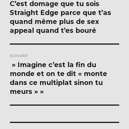
de
k
C’est domage que tu sois
Publication
précédente :
Straight Edge parce que t’as
l’article
quand même plus de sex
appeal quand t’es bouré
SUIVANT
» Imagine c’est la fin du
Publication
suivante :
monde et on te dit « monte
dans ce multiplat sinon tu
meurs » »