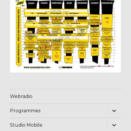
Webradio
ouvrir
Programmes
le
sous-
menu
ouvrir
Studio Mobile
le