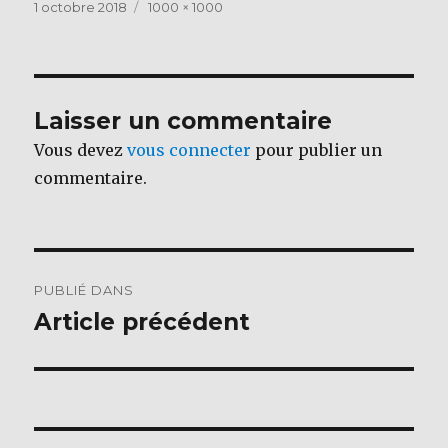
c
it
Publié
Taille
1 octobre 2018
1000 × 1000
le
réelle
e
te
b
r
o
Laisser un commentaire
o
Vous devez
vous connecter
pour publier un
k
commentaire.
Navigation
PUBLIÉ DANS
de
Article précédent
l’article