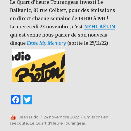
Le Quart d’heure Tourangeau investi Le
Balkanic, 83 rue Colbert, pour des émissions
en direct chaque semaine de 18H10 à 19H !
Le mercredi 23 novembre, c’est
NEHL AËLIN
qui est venue nous parler de son nouveau
disque
Erase My Memory
(sortie le 25/11/22)
F
T
a
w
c
it
Auteur
Publié
Catégories
Jean Ludo
24 novembre 2022
Emissions en
le
réécoute
,
Le Quart d'Heure Tourangeau
e
te