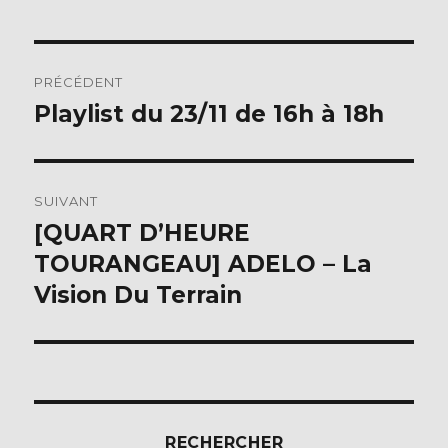
b
r
o
Navigation
o
PRÉCÉDENT
de
k
Playlist du 23/11 de 16h à 18h
Publication
précédente :
l’article
SUIVANT
[QUART D’HEURE
Publication
suivante :
TOURANGEAU] ADELO – La
Vision Du Terrain
RECHERCHER