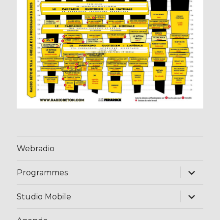
Webradio
ouvrir
Programmes
le
sous-
menu
ouvrir
Studio Mobile
le
sous-
menu