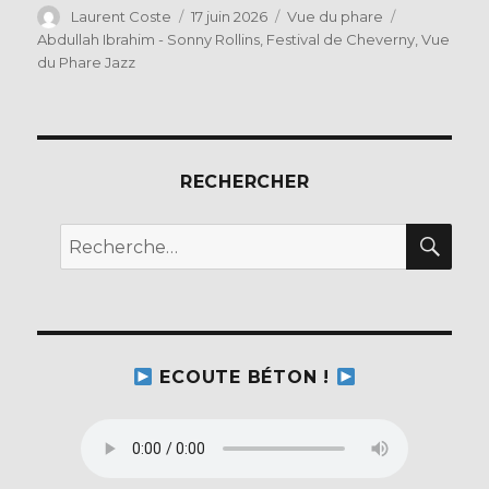
c
it
Auteur
Publié
Catégories
Étiquettes
Laurent Coste
17 juin 2026
Vue du phare
le
Abdullah Ibrahim - Sonny Rollins
,
Festival de Cheverny
,
Vue
e
te
du Phare Jazz
b
r
o
o
RECHERCHER
k
REC
Recherche
pour :
ECOUTE BÉTON !