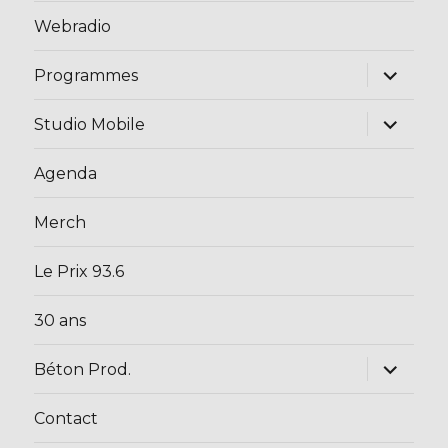
Webradio
ouvrir
Programmes
le
sous-
menu
ouvrir
Studio Mobile
le
sous-
menu
Agenda
Merch
Le Prix 93.6
30 ans
ouvrir
Béton Prod.
le
sous-
menu
Contact