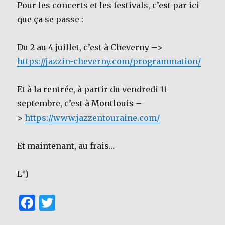
Pour les concerts et les festivals, c’est par ici
que ça se passe :
Du 2 au 4 juillet, c’est à Cheverny –>
https://jazzin-cheverny.com/programmation/
Et à la rentrée, à partir du vendredi 11
septembre, c’est à Montlouis –
>
https://www.jazzentouraine.com/
Et maintenant, au frais…
L°)
F
T
a
w