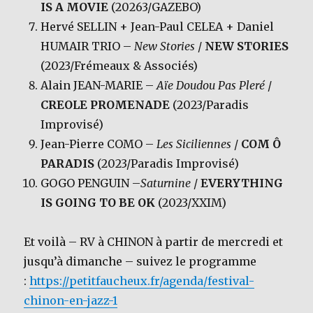
IS A MOVIE
(20263/GAZEBO)
Hervé SELLIN + Jean-Paul CELEA + Daniel
HUMAIR TRIO –
New Stories
/
NEW STORIES
(2023/Frémeaux & Associés)
Alain JEAN-MARIE –
Aïe Doudou Pas Pleré
/
CREOLE PROMENADE
(2023/Paradis
Improvisé)
Jean-Pierre COMO –
Les Siciliennes
/
COM Ô
PARADIS
(2023/Paradis Improvisé)
GOGO PENGUIN –
Saturnine
/
EVERYTHING
IS GOING TO BE OK
(2023/XXIM)
Et voilà – RV à CHINON à partir de mercredi et
jusqu’à dimanche – suivez le programme
:
https://petitfaucheux.fr/agenda/festival-
chinon-en-jazz-1