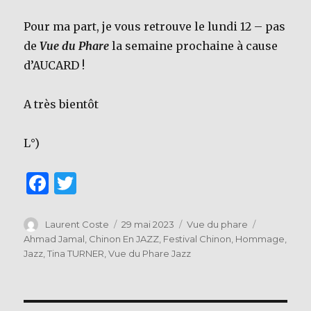
Pour ma part, je vous retrouve le lundi 12 – pas
de
Vue du Phare
la semaine prochaine à cause
d’AUCARD !
A très bientôt
L°)
F
T
a
w
c
it
Auteur
Publié
Catégories
Étiquettes
Laurent Coste
29 mai 2023
Vue du phare
le
Ahmad Jamal
,
Chinon En JAZZ
,
Festival Chinon
,
Hommage
,
e
te
Jazz
,
Tina TURNER
,
Vue du Phare Jazz
b
r
o