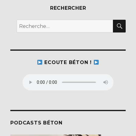
o
RECHERCHER
k
REC
Recherche
pour :
ECOUTE BÉTON !
PODCASTS BÉTON