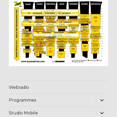
Webradio
ouvrir
Programmes
le
sous-
menu
ouvrir
Studio Mobile
le