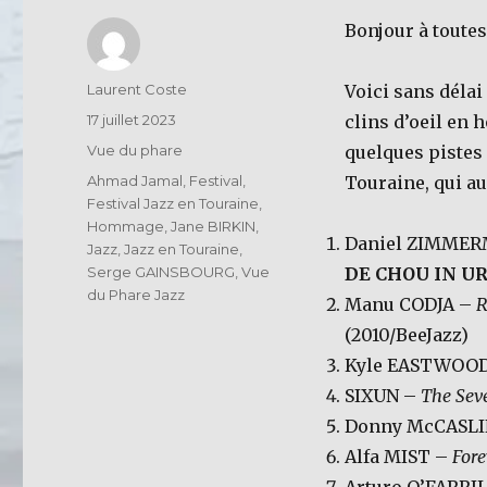
Bonjour à toutes
Auteur
Laurent Coste
Voici sans déla
Publié
17 juillet 2023
clins d’oeil en
le
Catégories
Vue du phare
quelques pistes
Étiquettes
Ahmad Jamal
,
Festival
,
Touraine, qui au
Festival Jazz en Touraine
,
Hommage
,
Jane BIRKIN
,
Daniel ZIMME
Jazz
,
Jazz en Touraine
,
Serge GAINSBOURG
,
Vue
DE CHOU IN U
du Phare Jazz
Manu CODJA –
R
(2010/BeeJazz)
Kyle EASTWOO
SIXUN –
The Sev
Donny McCASLI
Alfa MIST –
For