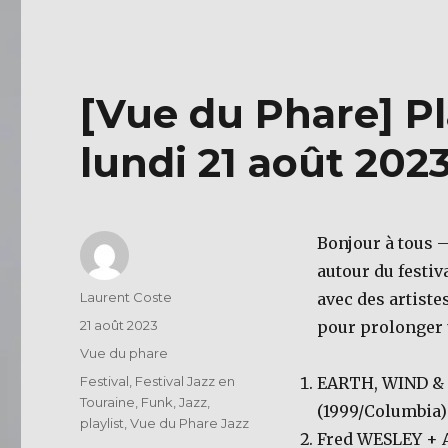
c
it
e
te
b
r
[Vue du Phare] Pl
o
o
lundi 21 août 202
k
Bonjour à tous –
autour du festiv
Auteur
Laurent Coste
avec des artiste
Publié
21 août 2023
pour prolonger 
le
Catégories
Vue du phare
Étiquettes
Festival
,
Festival Jazz en
EARTH, WIND &
Touraine
,
Funk
,
Jazz
,
(1999/Columbia)
playlist
,
Vue du Phare Jazz
Fred WESLEY +