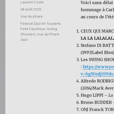
Auteur
Laurent Coste
Voici sans délai
Publié
28 août 2025
hommage à Carl 
le
Catégories
Vue du phare
au cours de l’été
Étiquettes
Festival Jazz en Touraine
,
Petit Faucheux
,
Swing
CEUX QUI MAR
Shouters
,
Vue du Phare
LA LA LALALAL
Jazz
Stefano Di BAT
(1997/Label Bleu
Les SWING SHO
:
https://www.y
v=hgWmJj0l9ds
Alfredo RODRI
(2014/Mack Ave
Hugo LIPPI –
La
Bruno RUDDER
ONJ Franck TO