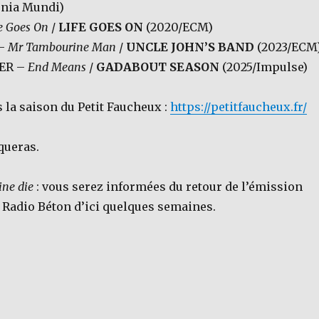
nia Mundi)
e Goes On
/
LIFE GOES ON
(2020/ECM)
 –
Mr Tambourine Man
/
UNCLE JOHN’S BAND
(2023/ECM
ER –
End Means
/
GADABOUT SEASON
(2025/Impulse)
s la saison du Petit Faucheux :
https://petitfaucheux.fr/
queras.
ine die
: vous serez informées du retour de l’émission
e Radio Béton d’ici quelques semaines.