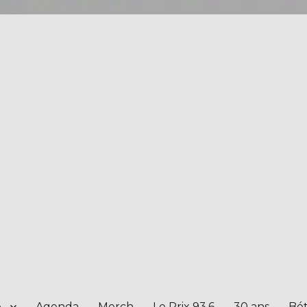
e
Agenda
Merch
Le Prix 93.6
30 ans
Bét