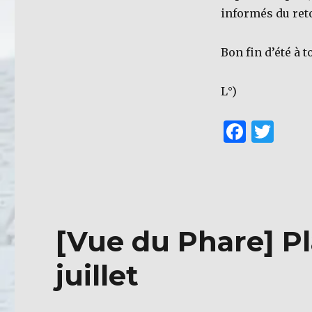
informés du reto
Bon fin d’été à t
L°)
F
T
a
w
c
it
e
te
b
r
[Vue du Phare] Pla
o
o
juillet
k