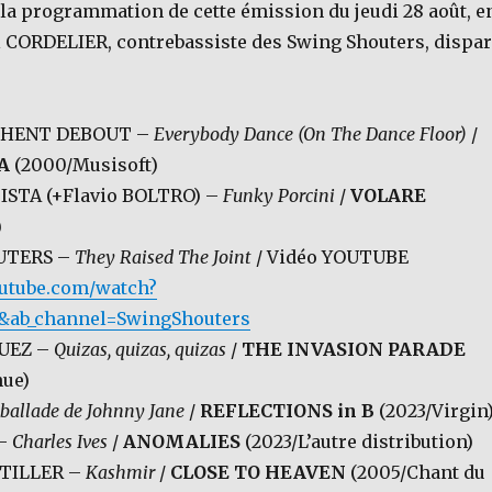
 la programmation de cette émission du jeudi 28 août, e
CORDELIER, contrebassiste des Swing Shouters, dispa
CHENT DEBOUT –
Everybody Dance (On The Dance Floor)
/
A
(2000/Musisoft)
TISTA (+Flavio BOLTRO) –
Funky Porcini
/
VOLARE
)
UTERS –
They Raised The Joint
/ Vidéo YOUTUBE
outube.com/watch?
&ab_channel=SwingShouters
GUEZ –
Quizas, quizas, quizas
/
THE INVASION PARADE
nue)
 ballade de Johnny Jane
/
REFLECTIONS in B
(2023/Virgin
 –
Charles Ives
/
ANOMALIES
(2023/L’autre distribution)
RTILLER –
Kashmir
/
CLOSE TO HEAVEN
(2005/Chant du