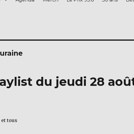
ouraine
aylist du jeudi 28 aoû
 et tous