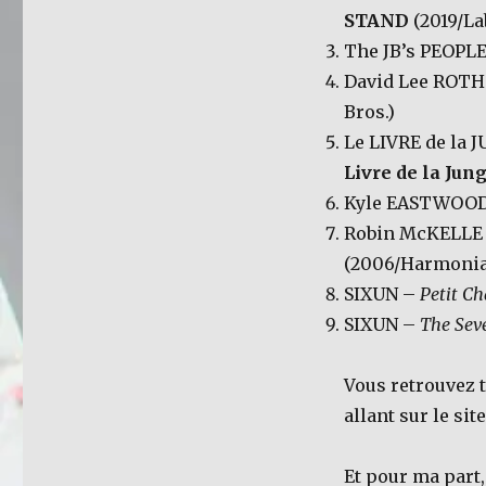
STAND
(2019/La
The JB’s PEOPL
David Lee ROT
Bros.)
Le LIVRE de la 
Livre de la Jun
Kyle EASTWOO
Robin McKELLE
(2006/Harmoni
SIXUN –
Petit Ch
SIXUN –
The Sev
Vous retrouvez 
allant sur le site
Et pour ma part,