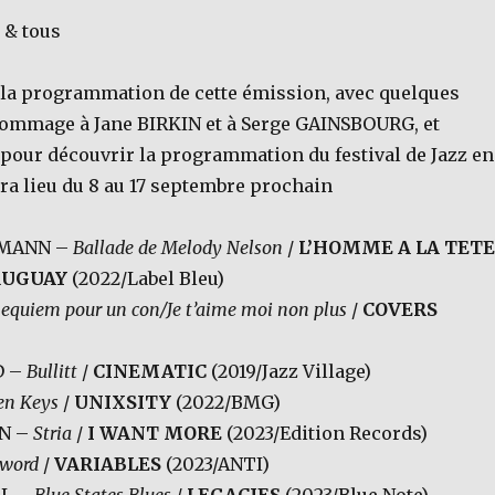
 & tous
i la programmation de cette émission, avec quelques
 hommage à Jane BIRKIN et à Serge GAINSBOURG, et
 pour découvrir la programmation du festival de Jazz en
ra lieu du 8 au 17 septembre prochain
RMANN –
Ballade de Melody Nelson
/
L’HOMME A LA TETE
RUGUAY
(2022/Label Bleu)
equiem pour un con/Je t’aime moi non plus
/
COVERS
D –
Bullitt
/
CINEMATIC
(2019/Jazz Village)
en Keys
/
UNIXSITY
(2022/BMG)
N –
Stria
/
I WANT MORE
(2023/Edition Records)
eword
/
VARIABLES
(2023/ANTI)