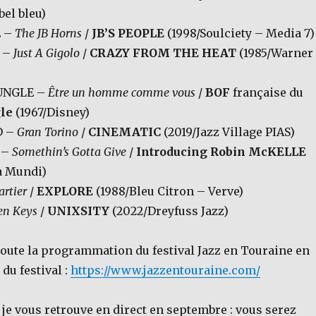
bel bleu)
E –
The JB Horns
/
JB’S PEOPLE
(1998/Soulciety – Media 7)
H –
Just A Gigolo
/
CRAZY FROM THE HEAT
(1985/Warner
JUNGLE –
Être un homme comme vous
/
BOF
française du
gle
(1967/Disney)
D –
Gran Torino
/
CINEMATIC
(2019/Jazz Village PIAS)
 –
Somethin’s Gotta Give
/
Introducing Robin McKELLE
a Mundi)
artier
/
EXPLORE
(1988/Bleu Citron – Verve)
en Keys
/
UNIXSITY
(2022/Dreyfuss Jazz)
toute la programmation du festival Jazz en Touraine en
 du festival :
https://www.jazzentouraine.com/
 je vous retrouve en direct en septembre : vous serez