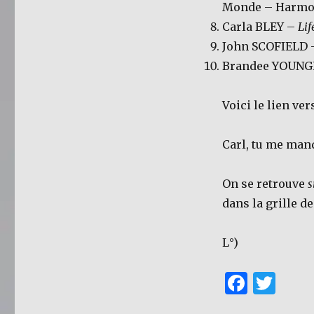
Monde – Harmo
Carla BLEY –
Lif
John SCOFIELD
Brandee YOUNG
Voici le lien ver
Carl, tu me man
On se retrouve
s
dans la grille d
L°)
F
T
a
w