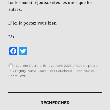
toutes aussi réjouissantes les unes que les
autres.
D’ici là portez-vous bien !
L°)
F
T
a
w
c
it
Auteur
Publié
Catégories
Laurent Coste
15 novembre 2023
Vue du phare
le
Étiquettes
Grégory PRIVAT
,
Jazz
,
Petit Faucheux
,
Piano
,
Vue du
e
te
Phare Jazz
b
r
o
o
RECHERCHER
k