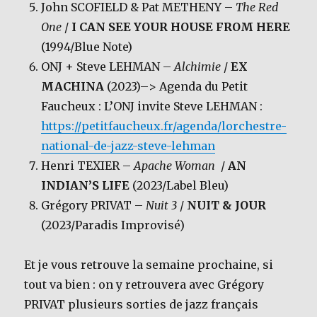
John SCOFIELD & Pat METHENY –
The Red
One
/
I CAN SEE YOUR HOUSE FROM HERE
(1994/Blue Note)
ONJ + Steve LEHMAN –
Alchimie
/
EX
MACHINA
(2023)–> Agenda du Petit
Faucheux : L’ONJ invite Steve LEHMAN :
https://petitfaucheux.fr/agenda/lorchestre-
national-de-jazz-steve-lehman
Henri TEXIER –
Apache Woman
/
AN
INDIAN’S LIFE
(2023/Label Bleu)
Grégory PRIVAT –
Nuit 3
/
NUIT & JOUR
(2023/Paradis Improvisé)
Et je vous retrouve la semaine prochaine, si
tout va bien : on y retrouvera avec Grégory
PRIVAT plusieurs sorties de jazz français