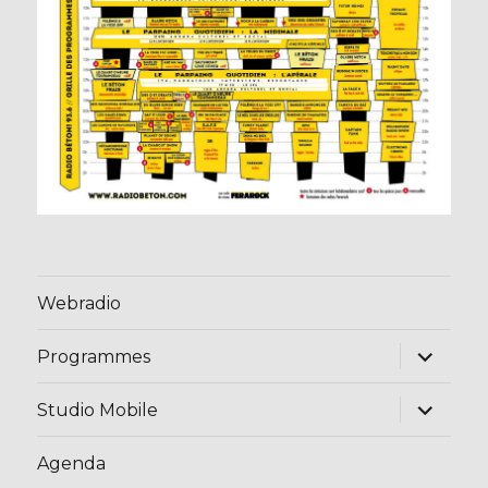
Webradio
ouvrir
Programmes
le
sous-
menu
ouvrir
Studio Mobile
le
sous-
menu
Agenda